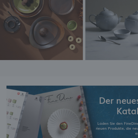
M
W
I
W
D
I
Der neue
Kata
Laden Sie den FineDin
neuen Produkte, die n
e