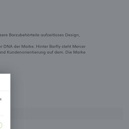
nsere Barzubehörteile aufzeitloses Design,
r DNA der Marke. Hinter Barfly steht Mercer
n und Kundenorientierung auf dem. Die Marke
e