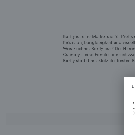
Barfly ist eine Marke, die für Prof
Präzision, Langlebigkeit und visuel
Was zeichnet Barfly aus? Die Heran
Culinary – eine Familie, die seit 
Barfly stattet mit Stolz die besten 
E
S
w
[
E