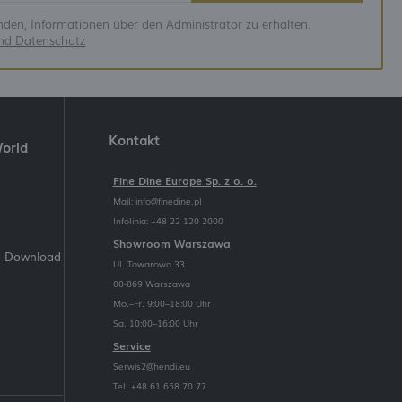
anden, Informationen über den Administrator zu erhalten.
und Datenschutz
Kontakt
World
Fine Dine Europe Sp. z o. o.
Mail:
info@finedine.pl
Infolinia: +48 22 120 2000
Showroom Warszawa
m Download
Ul. Towarowa 33
00-869 Warszawa
Mo.–Fr. 9:00–18:00 Uhr
Sa. 10:00–16:00 Uhr
Service
Serwis2@hendi.eu
Tel. +48 61 658 70 77