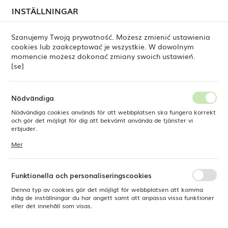
i juli kan
tillfälliga förseningar i leveransen av
INSTÄLLNINGAR
REGIONALA INSTÄLLNINGAR
beställningar
fortfarande förekomma.
Beställningarna hanteras successivt, i den ordning de
har lagts. Vi ber om ursäkt för eventuella besvär och
Szanujemy Twoją prywatność. Możesz zmienić ustawienia
tackar för ert tålamod.
cookies lub zaakceptować je wszystkie. W dowolnym
Plats
0
momencie możesz dokonać zmiany swoich ustawień.
Polen
[se]
Språk
Produkter
Dessertsked Amarone Vintage, OVE, 184 mm
Svenska
Nödvändiga
Dessertsked Amarone Vintage,
Nödvändiga cookies används för att webbplatsen ska fungera korrekt
Valuta
och gör det möjligt för dig att bekvämt använda de tjänster vi
Polsk zloty (PLN)
erbjuder.
OVE, 184 mm
Cookies reagerar på de åtgärder du vidtar, bland annat för att
Mer
anpassa dina inställningar för integritetspreferenser, inloggning eller
ifyllning av formulär. Tack vare cookies kan den webbplats du
SPARA
använder fungera utan störningar.
Funktionella och personaliseringscookies
Denna typ av cookies gör det möjligt för webbplatsen att komma
ihåg de inställningar du har angett samt att anpassa vissa funktioner
eller det innehåll som visas.