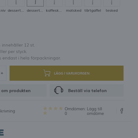
er och rabattkoder
niv
dessertgaffel
dessertkniv
kaffesked
matsked
tårtgaffel
tesked
0
RING
2
innehåller 12 st.
ller per styck.
s endast i hela förpackningar.
LÄGG I VARUKORGEN
 om produkten
Beställ via telefon
Omdömen:
Lägg till
krivning
0
omdöme