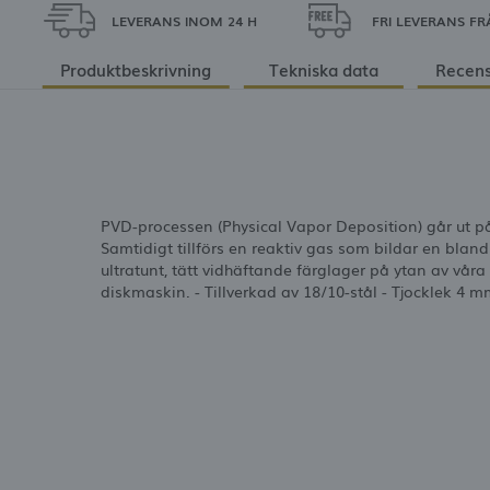
LEVERANS INOM 24 H
FRI LEVERANS FR
Produktbeskrivning
Tekniska data
Recens
PVD-processen (Physical Vapor Deposition) går ut p
Samtidigt tillförs en reaktiv gas som bildar en blan
ultratunt, tätt vidhäftande färglager på ytan av vår
diskmaskin. - Tillverkad av 18/10-stål - Tjocklek 4 