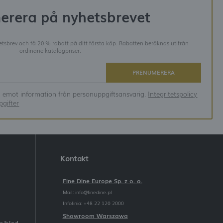
erera på nyhetsbrevet
tsbrev och få 20 % rabatt på ditt första köp. Rabatten beräknas utifrån
ordinarie katalogpriser.
PRENUMERERA
ta emot information från personuppgiftsansvarig.
Integritetspolicy
gifter
Kontakt
Fine Dine Europe Sp. z o. o.
Mail:
info@finedine.pl
Infolinia: +48 22 120 2000
Showroom Warszawa