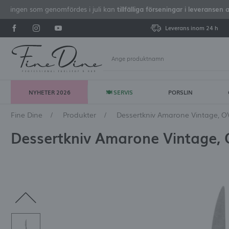
iseringen som genomfördes i juli kan
tillfälliga förseningar i leveransen 
Leverans inom 24 h
NYHETER 2026
🍽 SERVIS
PORSLIN
Lo
Fine Dine
Produkter
Dessertkniv Amarone Vintage, 
Dessertkniv Amarone Vintage,