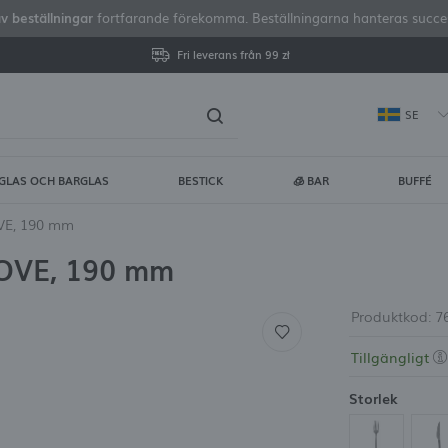
av beställningar
fortfarande förekomma. Beställningarna hanteras successi
Fri leverans från 99 zł
SE
GLAS OCH BARGLAS
BESTICK
🧊 BAR
BUFFÉ
gga in
Regist
OVE, 190 mm
 OVE, 190 mm
DU FÅR FLERA EXTRA FÖRDE
visa status för orderhan
Produktkod:
7
Tillgängligt
visa köphistorik
Storlek
ingen anledning att ang