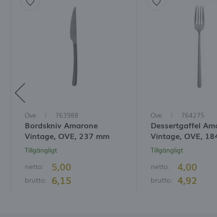
t
R
T
n
M
R
p
w
t
f
Ove
763988
Ove
764275
Bordskniv Amarone
Dessertgaffel Am
Vintage, OVE, 237 mm
Vintage, OVE, 1
Tillgängligt
Tillgängligt
5,00
4,00
netto:
netto:
6,15
4,92
brutto:
brutto: