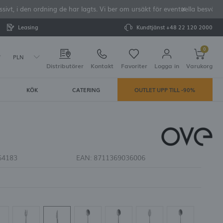
vt, i den ordning de har lagts. Vi ber om ursäkt för eventuella besvär o
Leasing
Kundtjänst
+48 22 120 2000
0
PLN
Distributörer
Kontakt
Favoriter
Logga in
Varukorg
KÖK
CATERING
OUTLET UPP TILL -90%
Din varukorg är tom
rera dig
LAR:
tering
64183
EAN:
8711369036006
e dina uppgifter vid framtida köp