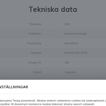
Tekniska data
Tillverkare
OVE
Kollektion
Amarone Vintage
Produkttyp
dessertkniv
Material
Rostfritt stål 18/10
Längd mm
190
Etikett
Superpris
Färg
Matt silver
NSTÄLLNINGAR
Storlek
dessertkniv
zanujemy Twoją prywatność. Możesz zmienić ustawienia cookies lub zaakceptować j
szystkie. W dowolnym momencie możesz dokonać zmiany swoich ustawień.