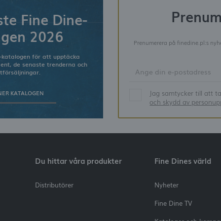
Prenum
te Fine Dine-
ogen 2026
Prenumerera på finedine.pl:s nyhe
-katalogen för att upptäcka
ment, de senaste trenderna och
tförsäljningar.
Jag samtycker till att 
NER KATALOGEN
och skydd av personupp
Du hittar våra produkter
Fine Dines värld
Distributörer
Nyheter
Fine Dine TV