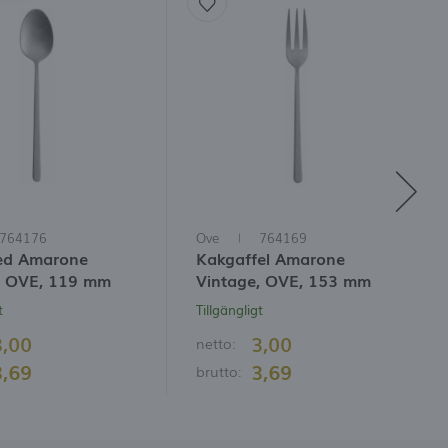
i
764176
Ove
764169
ed Amarone
Kakgaffel Amarone
, OVE, 119 mm
Vintage, OVE, 153 mm
t
Tillgängligt
3,00
3,00
netto:
3,69
3,69
brutto: