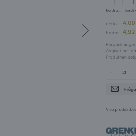
möjlighet att få rabatt
bordsgaffel
bordsk
Glömt lösenord
4,0
netto:
OGGA IN
REGISTRE
4,9
brutto:
Förpackningen 
Angivet pris gä
Produkten sälj
Fråga
Visa produktbes