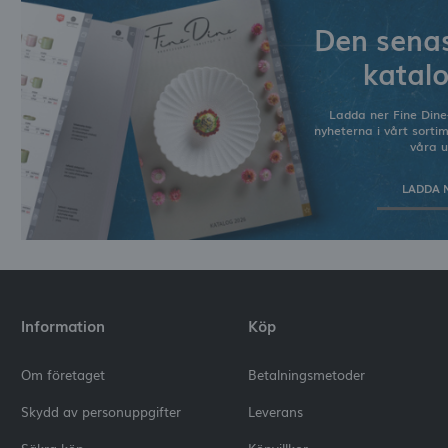
Den senas
katal
Ladda ner Fine Dine
nyheterna i vårt sorti
våra u
LADDA 
Information
Köp
Om företaget
Betalningsmetoder
Skydd av personuppgifter
Leverans