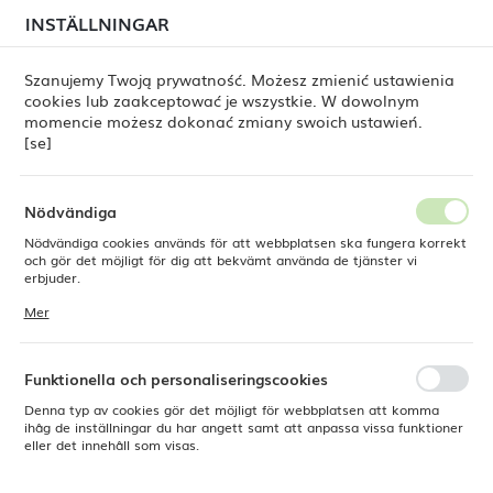
i juli kan
tillfälliga förseningar i leveransen av
INSTÄLLNINGAR
REGIONALA INSTÄLLNINGAR
beställningar
fortfarande förekomma.
Beställningarna hanteras successivt, i den ordning de
har lagts. Vi ber om ursäkt för eventuella besvär och
Szanujemy Twoją prywatność. Możesz zmienić ustawienia
tackar för ert tålamod.
cookies lub zaakceptować je wszystkie. W dowolnym
Plats
0
momencie możesz dokonać zmiany swoich ustawień.
Polen
[se]
Språk
Produkter
Dessertgaffel Amarone Vintage, OVE, 184 mm
Svenska
Nödvändiga
Dessertgaffel Amarone
Nödvändiga cookies används för att webbplatsen ska fungera korrekt
Valuta
och gör det möjligt för dig att bekvämt använda de tjänster vi
Polsk zloty (PLN)
erbjuder.
Vintage, OVE, 184 mm
Cookies reagerar på de åtgärder du vidtar, bland annat för att
Mer
anpassa dina inställningar för integritetspreferenser, inloggning eller
ifyllning av formulär. Tack vare cookies kan den webbplats du
SPARA
använder fungera utan störningar.
Funktionella och personaliseringscookies
Denna typ av cookies gör det möjligt för webbplatsen att komma
ihåg de inställningar du har angett samt att anpassa vissa funktioner
eller det innehåll som visas.