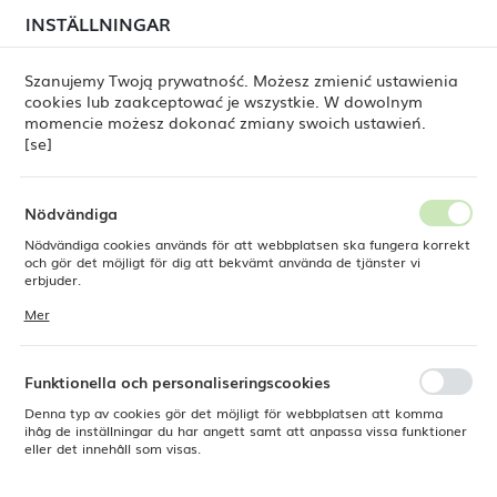
i juli kan
tillfälliga förseningar i leveransen av
INSTÄLLNINGAR
REGIONALA INSTÄLLNINGAR
beställningar
fortfarande förekomma.
Beställningarna hanteras successivt, i den ordning de
har lagts. Vi ber om ursäkt för eventuella besvär och
Szanujemy Twoją prywatność. Możesz zmienić ustawienia
tackar för ert tålamod.
cookies lub zaakceptować je wszystkie. W dowolnym
Plats
0
momencie możesz dokonać zmiany swoich ustawień.
Polen
[se]
Språk
Produkter
Matgaffel Amarone Vintage, OVE, 213 mm
Svenska
Nödvändiga
Matgaffel Amarone Vintage,
Nödvändiga cookies används för att webbplatsen ska fungera korrekt
Valuta
och gör det möjligt för dig att bekvämt använda de tjänster vi
Polsk zloty (PLN)
erbjuder.
OVE, 213 mm
Cookies reagerar på de åtgärder du vidtar, bland annat för att
Mer
anpassa dina inställningar för integritetspreferenser, inloggning eller
ifyllning av formulär. Tack vare cookies kan den webbplats du
SPARA
använder fungera utan störningar.
Funktionella och personaliseringscookies
Denna typ av cookies gör det möjligt för webbplatsen att komma
ihåg de inställningar du har angett samt att anpassa vissa funktioner
eller det innehåll som visas.