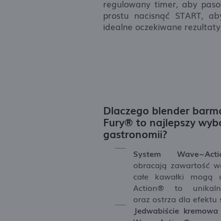
regulowany timer, aby paso
prostu nacisnąć START, a
idealne oczekiwane rezultaty
Dlaczego
blender barm
Fury®
to najlepszy wyb
gastronomii?
System Wave~Acti
obracają zawartość w
całe kawałki mogą u
Action® to unikaln
oraz ostrza dla efektu
Jedwabiście kremowa 