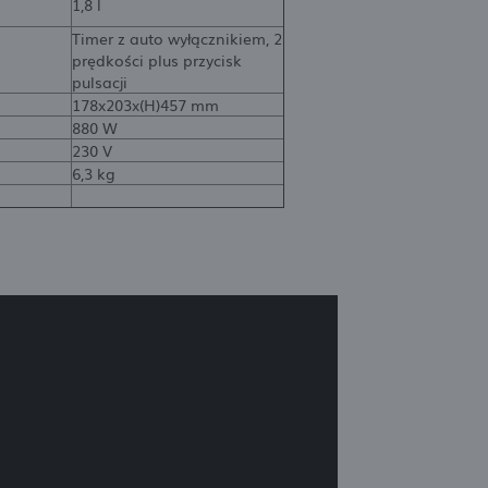
1,8 l
Timer z auto wyłącznikiem, 2
prędkości plus przycisk
pulsacji
178x203x(H)457 mm
880 W
230 V
6,3 kg