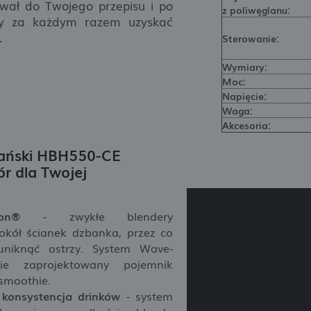
wał do Twojego przepisu i po
z poliwęglanu:
by za każdym razem uzyskać
.
Sterowanie:
Wymiary:
Moc:
Napięcie:
Waga:
Akcesoria:
ański HBH550-CE
ór dla Twojej
on®
- zwykłe blendery
okół ścianek dzbanka, przez co
niknąć ostrzy. System Wave-
ie zaprojektowany pojemnik
 smoothie.
konsystencja drinków
- system