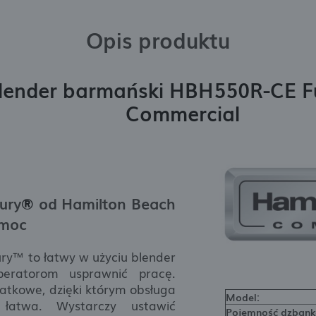
Opis produktu
blender barmański HBH550R-CE 
Commercial
ury
®
od Hamilton Beach
 moc
ury™ to łatwy w użyciu blender
peratorom usprawnić pracę.
patkowe, dzięki którym obsługa
Model:
łatwa. Wystarczy ustawić
Pojemność dzbank