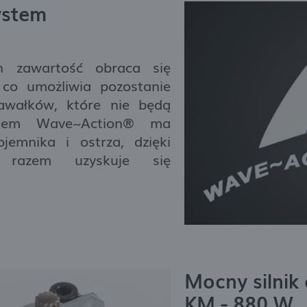
połecznościowych.
ystem
h zawartość obraca się
 co umożliwia pozostanie
awałków, które nie będą
ystem Wave~Action® ma
jemnika i ostrza, dzięki
razem uzyskuje się
Mocny silnik
KM - 880 W