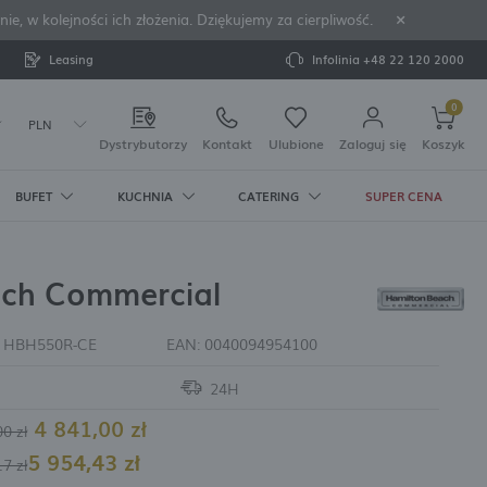
 w kolejności ich złożenia. Dziękujemy za cierpliwość.
Leasing
Infolinia
+48 22 120 2000
0
PLN
Dystrybutorzy
Kontakt
Ulubione
Zaloguj się
Koszyk
BUFET
KUCHNIA
CATERING
SUPER CENA
Twój koszyk jest pusty
rejestruj się
STOŁOWE
 BANKIETOWA
I WYTWORNICE
 BUFETOWE I
KUCHENNE
ach Commercial
U
OWE KORZYŚCI:
rwowania
Pure Crema
sokie
elichowe
hłodzone
ze i grzałki
przypraw
ure Bianco
ke
i korkociągi
acji zamówień
:
HBH550R-CE
EAN:
0040094954100
pieprzniczki
ianco
 whisky i
 kostek lodu
nkietowe
 melaminy
Crema
ata)
a lód do
24H
lanki do
o zapiekania
ve
ów
4 841,00 zł
ływowe do
00 zł
5 954,43 zł
ESTAWY DO
owadzania swoich danych przy kolejnych zakupach
17 zł
stkarek