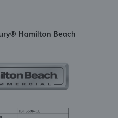
Fury® Hamilton Beach
HBH550R-CE
a