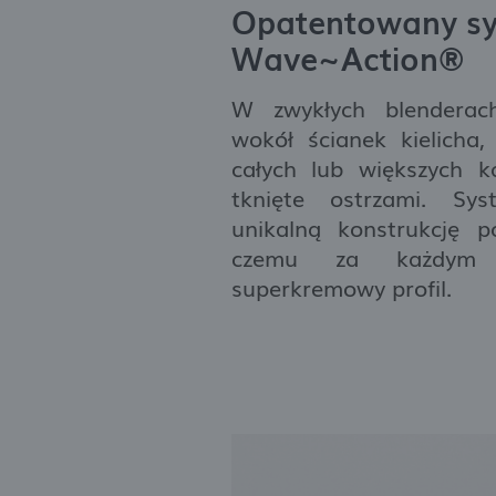
s
Opatentowany s
Wave~Action®
W zwykłych blenderac
wokół ścianek kielicha,
całych lub większych k
tknięte ostrzami. S
unikalną konstrukcję po
czemu za każdym 
superkremowy profil.