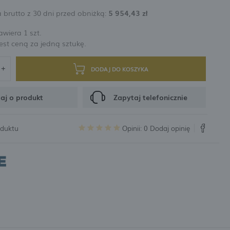
 brutto z 30 dni przed obniżką:
5 954,43 zł
rabatów i kuponów promocyjnych
wiera 1 szt.
st ceną za jedną sztukę.
CJA
DODAJ DO KOSZYKA
aj o produkt
Zapytaj telefonicznie
oduktu
Opinii: 0
Dodaj opinię