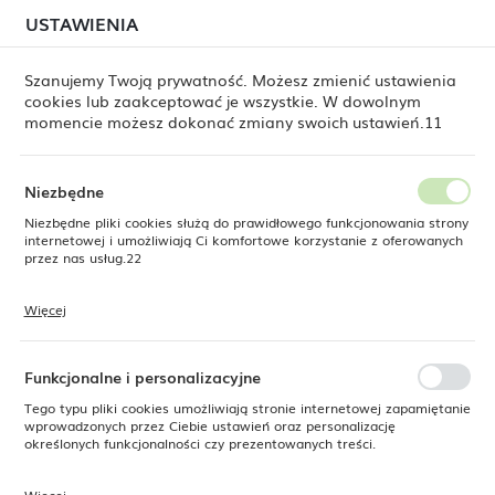
W związku z lipcową relokacją magazynu mogą
USTAWIENIA
USTAWIENIA REGIONALNE
jeszcze występować opóźnienia w wysyłkach.
Zamówienia realizujemy sukcesywnie, w kolejności ich
złożenia. Dziękujemy za cierpliwość.
Szanujemy Twoją prywatność. Możesz zmienić ustawienia
cookies lub zaakceptować je wszystkie. W dowolnym
Lokalizacja
0
momencie możesz dokonać zmiany swoich ustawień.11
Polska
Język
Niezbędne
x 32 cm, wysokość 52 cm, stal nierdzewna 18/10, polerowana
polski
Niezbędne pliki cookies służą do prawidłowego funkcjonowania strony
internetowej i umożliwiają Ci komfortowe korzystanie z oferowanych
Dozownik do soków DUO ok.
Waluta
przez nas usług.22
Polski złoty (PLN)
42 x 32 cm, wysokość 52 cm,
Więcej
stal nierdzewna 18/10,
Pliki cookies odpowiadają na podejmowane przez Ciebie działania w
celu m.in. dostosowania Twoich ustawień preferencji prywatności,
ZAPISZ
logowania czy wypełniania formularzy. Dzięki plikom cookies strona, z
polerowana
której korzystasz, może działać bez zakłóceń.
Funkcjonalne i personalizacyjne
Tego typu pliki cookies umożliwiają stronie internetowej zapamiętanie
wprowadzonych przez Ciebie ustawień oraz personalizację
-81%
określonych funkcjonalności czy prezentowanych treści.