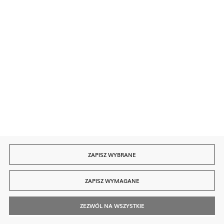
Bezpieczne płatności
Szybka dostawa
ZAPISZ WYBRANE
ZAPISZ WYMAGANE
ZEZWÓL NA WSZYSTKIE
© 2026 finedine.pl
[ti]
Powered by
2ClickShop®
Szukaj
Kontakt
Moje Konto
Zadzwoń