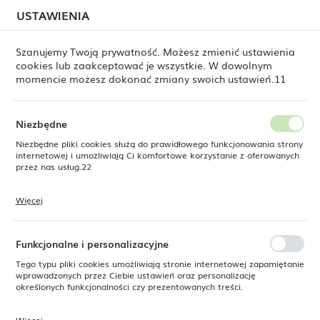
W związku z lipcową relokacją magazynu mogą
USTAWIENIA
USTAWIENIA REGIONALNE
jeszcze występować opóźnienia w wysyłkach.
Zamówienia realizujemy sukcesywnie, w kolejności ich
złożenia. Dziękujemy za cierpliwość.
Szanujemy Twoją prywatność. Możesz zmienić ustawienia
cookies lub zaakceptować je wszystkie. W dowolnym
Lokalizacja
0
momencie możesz dokonać zmiany swoich ustawień.11
Polska
Język
Niezbędne
ne
Produkty
Dzbanek do herbaty Constancy, 500ml
polski
Niezbędne pliki cookies służą do prawidłowego funkcjonowania strony
internetowej i umożliwiają Ci komfortowe korzystanie z oferowanych
Dzbanek do herbaty
Waluta
przez nas usług.22
Polski złoty (PLN)
Constancy, 500ml
Więcej
Pliki cookies odpowiadają na podejmowane przez Ciebie działania w
celu m.in. dostosowania Twoich ustawień preferencji prywatności,
ZAPISZ
logowania czy wypełniania formularzy. Dzięki plikom cookies strona, z
NOWOŚĆ
której korzystasz, może działać bez zakłóceń.
Funkcjonalne i personalizacyjne
SUPERCENA
Tego typu pliki cookies umożliwiają stronie internetowej zapamiętanie
-19%
wprowadzonych przez Ciebie ustawień oraz personalizację
określonych funkcjonalności czy prezentowanych treści.