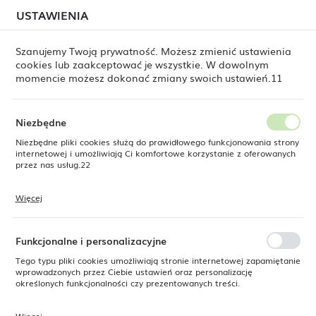
W związku z lipcową relokacją magazynu mogą
USTAWIENIA
USTAWIENIA REGIONALNE
jeszcze występować opóźnienia w wysyłkach.
Zamówienia realizujemy sukcesywnie, w kolejności ich
złożenia. Dziękujemy za cierpliwość.
Szanujemy Twoją prywatność. Możesz zmienić ustawienia
cookies lub zaakceptować je wszystkie. W dowolnym
Lokalizacja
0
momencie możesz dokonać zmiany swoich ustawień.11
Polska
Język
Niezbędne
Produkty
Filiżanka do kawy i herbaty Delta Grey, 230ml
polski
Niezbędne pliki cookies służą do prawidłowego funkcjonowania strony
internetowej i umożliwiają Ci komfortowe korzystanie z oferowanych
Filiżanka do kawy i herbaty
Waluta
przez nas usług.22
Polski złoty (PLN)
Delta Grey, 230ml
Więcej
Pliki cookies odpowiadają na podejmowane przez Ciebie działania w
celu m.in. dostosowania Twoich ustawień preferencji prywatności,
ZAPISZ
logowania czy wypełniania formularzy. Dzięki plikom cookies strona, z
której korzystasz, może działać bez zakłóceń.
Funkcjonalne i personalizacyjne
Tego typu pliki cookies umożliwiają stronie internetowej zapamiętanie
wprowadzonych przez Ciebie ustawień oraz personalizację
określonych funkcjonalności czy prezentowanych treści.