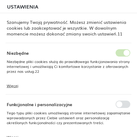
W związku z lipcową relokacją magazynu mogą
USTAWIENIA
USTAWIENIA REGIONALNE
jeszcze występować opóźnienia w wysyłkach.
Zamówienia realizujemy sukcesywnie, w kolejności ich
złożenia. Dziękujemy za cierpliwość.
Szanujemy Twoją prywatność. Możesz zmienić ustawienia
cookies lub zaakceptować je wszystkie. W dowolnym
Lokalizacja
0
momencie możesz dokonać zmiany swoich ustawień.11
Polska
Język
Niezbędne
e
Produkty
Filtr z głowicą do kostkarek 3.0, Barmatic
polski
Niezbędne pliki cookies służą do prawidłowego funkcjonowania strony
internetowej i umożliwiają Ci komfortowe korzystanie z oferowanych
Filtr z głowicą do kostkarek
Waluta
przez nas usług.22
Polski złoty (PLN)
3.0, Barmatic
Więcej
Pliki cookies odpowiadają na podejmowane przez Ciebie działania w
celu m.in. dostosowania Twoich ustawień preferencji prywatności,
ZAPISZ
logowania czy wypełniania formularzy. Dzięki plikom cookies strona, z
SUPERCENA
której korzystasz, może działać bez zakłóceń.
Funkcjonalne i personalizacyjne
-15%
Tego typu pliki cookies umożliwiają stronie internetowej zapamiętanie
wprowadzonych przez Ciebie ustawień oraz personalizację
określonych funkcjonalności czy prezentowanych treści.