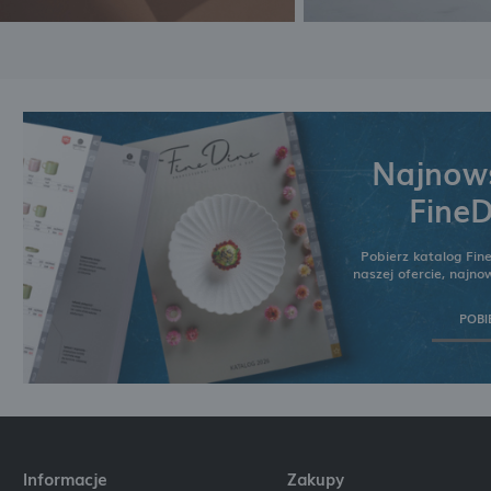
Najnows
FineD
Pobierz katalog Fin
naszej ofercie, najn
POBI
Informacje
Zakupy