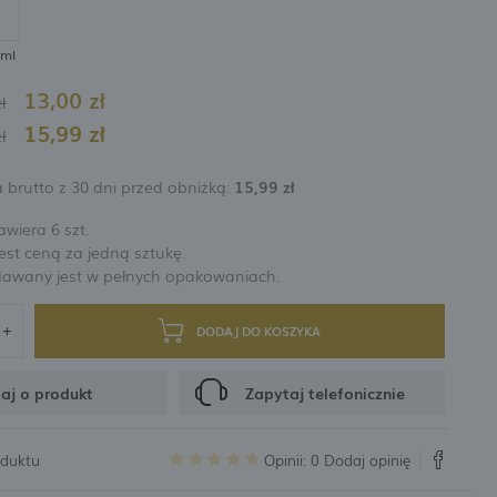
rabatów i kuponów promocyjnych
 ml
13,00 zł
CJA
ł
15,99 zł
ł
 brutto z 30 dni przed obniżką:
15,99 zł
wiera 6 szt.
st ceną za jedną sztukę.
dawany jest w pełnych opakowaniach.
DODAJ DO KOSZYKA
aj o produkt
Zapytaj telefonicznie
oduktu
Opinii: 0
Dodaj opinię