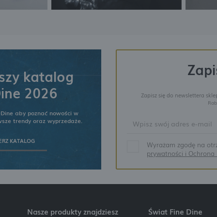
Zapi
zy katalog
ine 2026
Zapisz się do newslettera skl
Rab
eDine aby poznać nowości w
owsze trendy oraz wyprzedaże.
ERZ KATALOG
Wyrażam zgodę na otrz
prywatności i Ochron
Nasze produkty znajdziesz
Świat Fine Dine