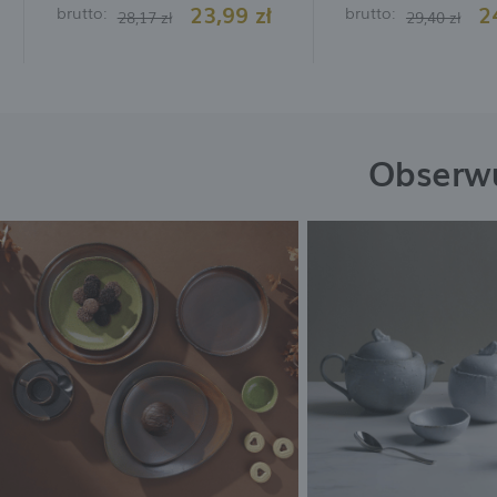
23,99 zł
2
brutto:
brutto:
28,17 zł
29,40 zł
Obserwu