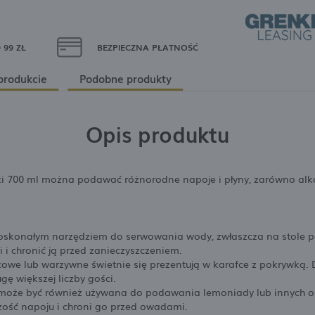
99 ZŁ
BEZPIECZNA PŁATNOŚĆ
produkcie
Podobne produkty
Opis produktu
i 700 ml można podawać różnorodne napoje i płyny, zarówno alko
doskonałym narzędziem do serwowania wody, zwłaszcza na stole p
 i chronić ją przed zanieczyszczeniem.
owe lub warzywne świetnie się prezentują w karafce z pokrywką.
ugę większej liczby gości.
może być również używana do podawania lemoniady lub innych or
ość napoju i chroni go przed owadami.