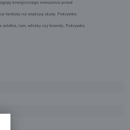
magają energicznego mieszania przed
e herbaty na większą skalę. Pokrywka
k wódka, rum, whisky czy brandy. Pokrywka