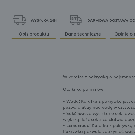
WYSYŁKA 24H
DARMOWA DOSTAWA OD 
Opis produktu
Dane techniczne
Opinie o 
W karafce z pokrywką o pojemnośc
Oto kilka pomysłów:
• Woda:
Karafka z pokrywką jest 
pozwala utrzymać wodę w czystości
• Soki:
Świeżo wyciskane soki owoc
większą ilość soku, co ułatwia obsł
• Lemoniada:
Karafka z pokrywką 
Pokrywka pozwala zatrzymać śwież