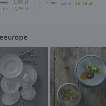
1,86 zł
20,79 zł
,00 zł
brutto:
24,48 zł
2,29 zł
,61 zł
neeurope