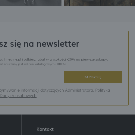
sz się na newsletter
epu finedine.pl i odbierz rabat w wysokości -20% na pierwsze zakupy.
at naliczany jest od cen katalogowych (100%).
ZAPISZ SIĘ
ymywanie informacji dotyczących Administratora.
Polityka
a Danych osobowych
Kontakt