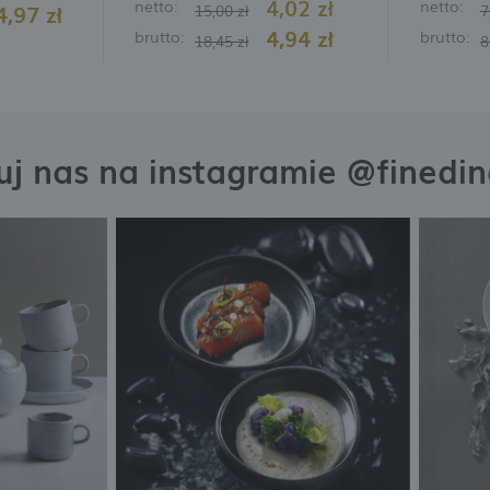
4,02 zł
netto:
netto:
4,97 zł
15,00 zł
7
4,94 zł
brutto:
brutto:
18,45 zł
8
j nas na instagramie @finedi