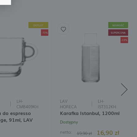
OUTLET
NOWOŚĆ
-73%
SUPERCENA
-15%
y
ci
LH-
LAV
LH-
CMB409KH
HORECA
IST312KH
a do espresso
Karafka Istanbul, 1200ml
ge, 91ml, LAV
Dostępny
16,90 zł
netto:
19,90 zł