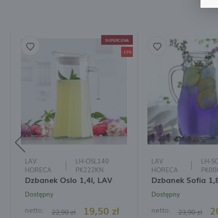
C
i
p
w
W
R
f
SUPERCENA
D
s
-15%
W
P
T
p
p
p
s
LAV
LH-OSL140
LAV
LH-S
HORECA
PK222KN
HORECA
PK00
Dzbanek Oslo 1,4l, LAV
Dzbanek Sofia 1,8
Dostępny
Dostępny
19,50 zł
2
netto:
netto:
22,90 zł
23,90 zł