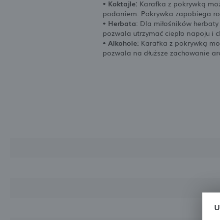
• Koktajle:
Karafka z pokrywką może
podaniem. Pokrywka zapobiega rozla
• Herbata
: Dla miłośników herbat
pozwala utrzymać ciepło napoju i c
• Alkohole:
Karafka z pokrywką moż
pozwala na dłuższe zachowanie ar
U