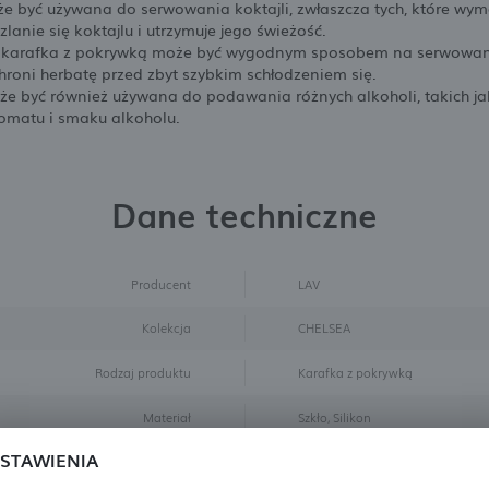
 być używana do serwowania koktajli, zwłaszcza tych, które wy
nie się koktajlu i utrzymuje jego świeżość.
y karafka z pokrywką może być wygodnym sposobem na serwowani
hroni herbatę przed zbyt szybkim schłodzeniem się.
e być również używana do podawania różnych alkoholi, takich ja
omatu i smaku alkoholu.
Dane techniczne
Producent
LAV
Kolekcja
CHELSEA
Rodzaj produktu
Karafka z pokrywką
Materiał
Szkło, Silikon
STAWIENIA
Wysokość mm
203