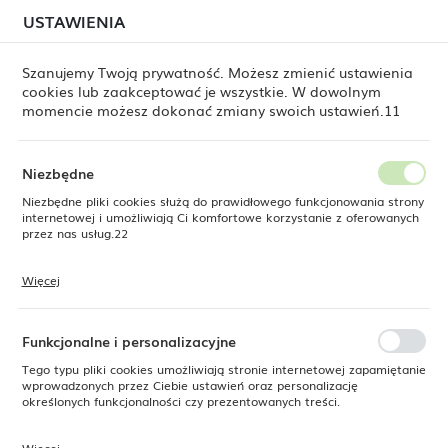
W związku z lipcową relokacją magazynu mogą
USTAWIENIA
USTAWIENIA REGIONALNE
jeszcze występować opóźnienia w wysyłkach.
Zamówienia realizujemy sukcesywnie, w kolejności ich
złożenia. Dziękujemy za cierpliwość.
Szanujemy Twoją prywatność. Możesz zmienić ustawienia
cookies lub zaakceptować je wszystkie. W dowolnym
Lokalizacja
0
momencie możesz dokonać zmiany swoich ustawień.11
Polska
Język
Niezbędne
odukty
Kostkarka barowa Bullet Dark 20kg/24h, poj. 5 kg
polski
Niezbędne pliki cookies służą do prawidłowego funkcjonowania strony
internetowej i umożliwiają Ci komfortowe korzystanie z oferowanych
Kostkarka barowa Bullet Dark
Waluta
przez nas usług.22
Polski złoty (PLN)
20kg/24h, poj. 5 kg
Więcej
Pliki cookies odpowiadają na podejmowane przez Ciebie działania w
celu m.in. dostosowania Twoich ustawień preferencji prywatności,
ZAPISZ
logowania czy wypełniania formularzy. Dzięki plikom cookies strona, z
NOWOŚĆ
której korzystasz, może działać bez zakłóceń.
Funkcjonalne i personalizacyjne
SUPERCENA
Tego typu pliki cookies umożliwiają stronie internetowej zapamiętanie
-7%
wprowadzonych przez Ciebie ustawień oraz personalizację
określonych funkcjonalności czy prezentowanych treści.