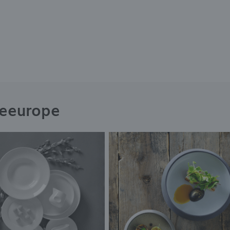
neeurope