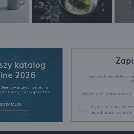
Zapi
zy katalog
ine 2026
Zapisz się do newslettera skl
Rab
eDine aby poznać nowości w
owsze trendy oraz wyprzedaże.
ERZ KATALOG
Wyrażam zgodę na otrz
prywatności i Ochron