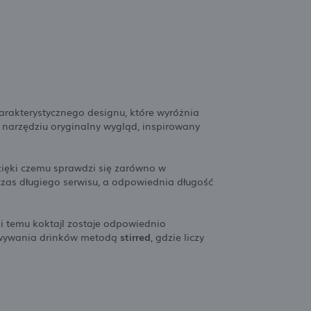
arakterystycznego designu, które wyróżnia
narzędziu oryginalny wygląd, inspirowany
dzięki czemu sprawdzi się zarówno w
as długiego serwisu, a odpowiednia długość
i temu koktajl zostaje odpowiednio
towywania drinków metodą
stirred
, gdzie liczy