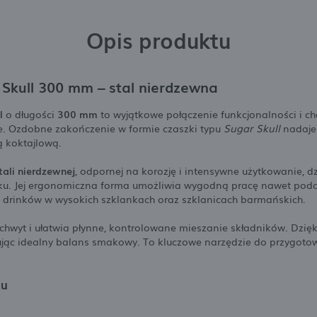
Opis produktu
Skull 300 mm – stal nierdzewna
l
o długości
300 mm
to wyjątkowe połączenie funkcjonalności i ch
e. Ozdobne zakończenie w formie czaszki typu
Sugar Skull
nadaje 
ą koktajlową.
tali nierdzewnej
, odpornej na korozję i intensywne użytkowanie, 
ku. Jej ergonomiczna forma umożliwia wygodną pracę nawet podcz
drinków w wysokich szklankach oraz szklanicach barmańskich.
hwyt i ułatwia płynne, kontrolowane mieszanie składników. Dzięk
wując idealny balans smakowy. To kluczowe narzędzie do przygo
tu