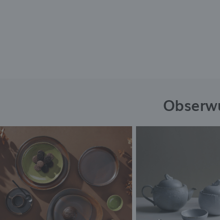
s
Obserwu