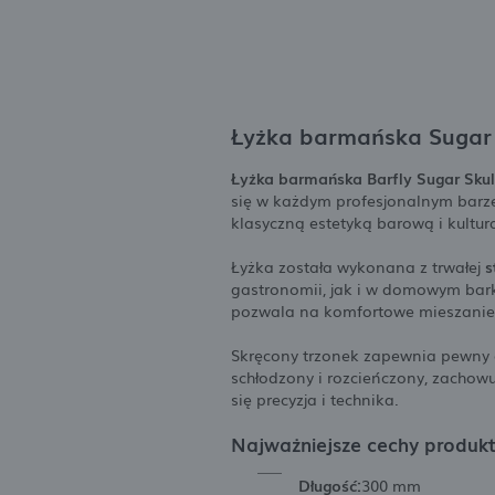
Łyżka barmańska Sugar 
Łyżka barmańska Barfly Sugar Skul
się w każdym profesjonalnym barz
klasyczną estetyką barową i kultur
Łyżka została wykonana z trwałej
s
gastronomii, jak i w domowym bar
pozwala na komfortowe mieszanie 
Skręcony trzonek zapewnia pewny c
schłodzony i rozcieńczony, zacho
się precyzja i technika.
Najważniejsze cechy produk
Długość:
300 mm