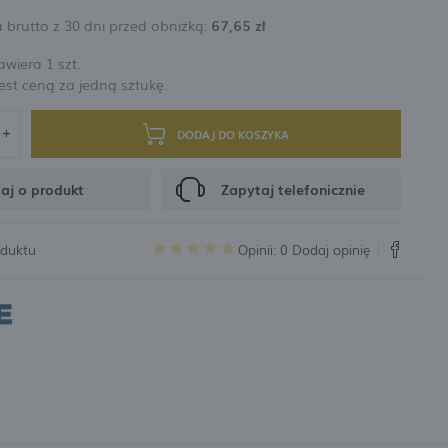
 brutto z 30 dni przed obniżką:
67,65 zł
rabatów i kuponów promocyjnych
wiera 1 szt.
st ceną za jedną sztukę.
CJA
DODAJ DO KOSZYKA
aj o produkt
Zapytaj telefonicznie
oduktu
Opinii: 0
Dodaj opinię