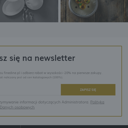
sz się na newsletter
epu finedine.pl i odbierz rabat w wysokości -20% na pierwsze zakupy.
at naliczany jest od cen katalogowych (100%).
ZAPISZ SIĘ
ymywanie informacji dotyczących Administratora.
Polityka
a Danych osobowych