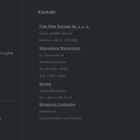
Kontakt
Fine Dine Europe Sp. z o. o.
Email:
info@finedine.pl
Infolinia: +48 22 120 2000
Warszawa Showroom
mocyjne
ul. Towarowa 33
00-869 Warszawa
Pon–Pt 9:00 –18:00
Sob. 10:00 –16:00
Serwis
Serwis2@hendi.eu
Tel. +48 61 658 70 77
Magazyn Centralny
Składowa 5
62-023 Koninko near Poznań
l