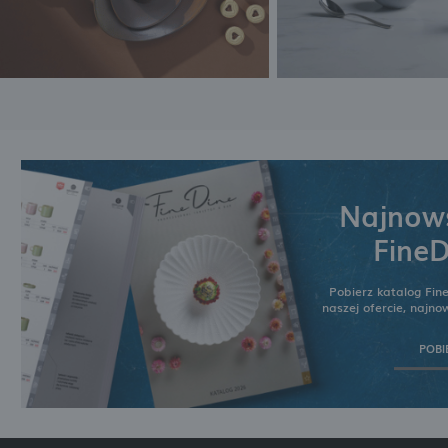
Najnows
FineD
Pobierz katalog Fin
naszej ofercie, najn
POBI