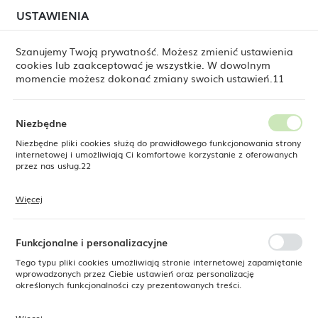
W związku z lipcową relokacją magazynu mogą
USTAWIENIA
USTAWIENIA REGIONALNE
jeszcze występować opóźnienia w wysyłkach.
Zamówienia realizujemy sukcesywnie, w kolejności ich
złożenia. Dziękujemy za cierpliwość.
Szanujemy Twoją prywatność. Możesz zmienić ustawienia
cookies lub zaakceptować je wszystkie. W dowolnym
Lokalizacja
0
momencie możesz dokonać zmiany swoich ustawień.11
Polska
Język
Niezbędne
Fine Dine
Produkty
Misa owalna Lazur, 240mm
polski
Niezbędne pliki cookies służą do prawidłowego funkcjonowania strony
internetowej i umożliwiają Ci komfortowe korzystanie z oferowanych
Misa owalna Lazur, 240mm
Waluta
przez nas usług.22
Polski złoty (PLN)
Więcej
Pliki cookies odpowiadają na podejmowane przez Ciebie działania w
SUPERCENA
celu m.in. dostosowania Twoich ustawień preferencji prywatności,
ZAPISZ
-19%
logowania czy wypełniania formularzy. Dzięki plikom cookies strona, z
której korzystasz, może działać bez zakłóceń.
Funkcjonalne i personalizacyjne
Tego typu pliki cookies umożliwiają stronie internetowej zapamiętanie
wprowadzonych przez Ciebie ustawień oraz personalizację
określonych funkcjonalności czy prezentowanych treści.