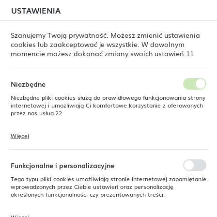
W związku z lipcową relokacją magazynu mogą
USTAWIENIA
USTAWIENIA REGIONALNE
jeszcze występować opóźnienia w wysyłkach.
Zamówienia realizujemy sukcesywnie, w kolejności ich
złożenia. Dziękujemy za cierpliwość.
Szanujemy Twoją prywatność. Możesz zmienić ustawienia
cookies lub zaakceptować je wszystkie. W dowolnym
Lokalizacja
0
momencie możesz dokonać zmiany swoich ustawień.11
Polska
Język
Niezbędne
Miska skośna Metro z melaminy, czarna, 233x(h)125 mm
polski
Niezbędne pliki cookies służą do prawidłowego funkcjonowania strony
internetowej i umożliwiają Ci komfortowe korzystanie z oferowanych
Miska skośna Metro z
Waluta
przez nas usług.22
Polski złoty (PLN)
melaminy, czarna, 233x(h)125
Więcej
mm
Pliki cookies odpowiadają na podejmowane przez Ciebie działania w
celu m.in. dostosowania Twoich ustawień preferencji prywatności,
ZAPISZ
logowania czy wypełniania formularzy. Dzięki plikom cookies strona, z
której korzystasz, może działać bez zakłóceń.
Funkcjonalne i personalizacyjne
SUPERCENA
Tego typu pliki cookies umożliwiają stronie internetowej zapamiętanie
-15%
wprowadzonych przez Ciebie ustawień oraz personalizację
określonych funkcjonalności czy prezentowanych treści.