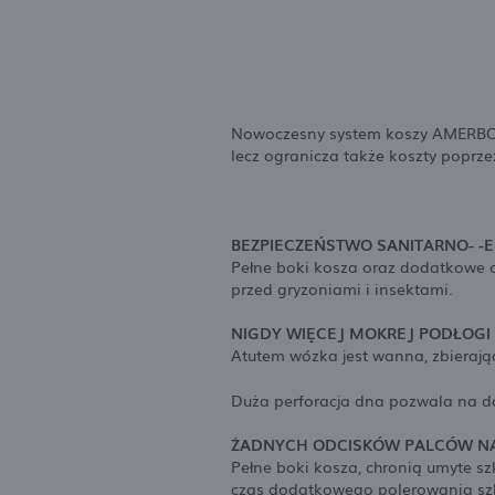
Nowoczesny system koszy AMERBOX p
lecz ogranicza także koszty poprze
BEZPIECZEŃSTWO SANITARNO- -
Pełne boki kosza oraz dodatkowe o
przed gryzoniami i insektami.
NIGDY WIĘCEJ MOKREJ PODŁOGI
Atutem wózka jest wanna, zbieraj
Duża perforacja dna pozwala na do
ŻADNYCH ODCISKÓW PALCÓW NA
Pełne boki kosza, chronią umyte s
czas dodatkowego polerowania szk