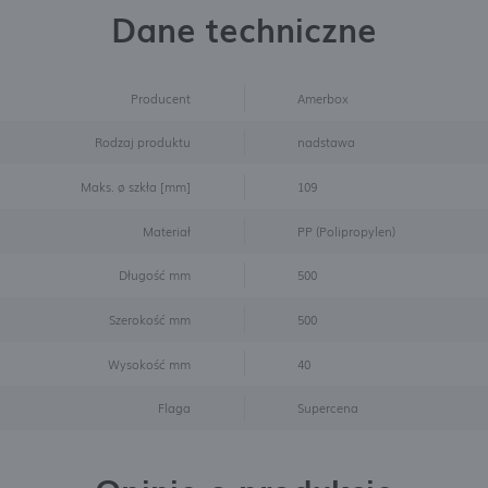
Dane techniczne
Producent
Amerbox
Rodzaj produktu
nadstawa
Maks. ø szkła [mm]
109
Materiał
PP (Polipropylen)
Długość mm
500
Szerokość mm
500
Wysokość mm
40
Flaga
Supercena