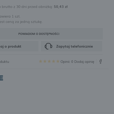
 brutto z 30 dni przed obniżką:
50,43 zł
rabatów i kuponów promocyjnych
wiera 1 szt.
st ceną za jedną sztukę.
CJA
POWIADOM O DOSTĘPNOŚCI
aj o produkt
Zapytaj telefonicznie
oduktu
Opinii: 0
Dodaj opinię