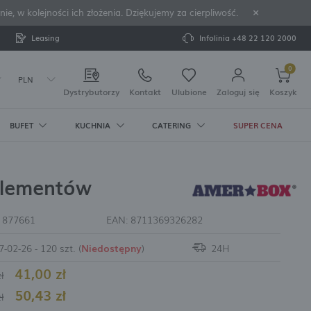
 w kolejności ich złożenia. Dziękujemy za cierpliwość.
Leasing
Infolinia
+48 22 120 2000
0
PLN
Dystrybutorzy
Kontakt
Ulubione
Zaloguj się
Koszyk
BUFET
KUCHNIA
CATERING
SUPER CENA
Twój koszyk jest pusty
rejestruj się
STOŁOWE
 BANKIETOWA
I WYTWORNICE
 BUFETOWE I
KUCHENNE
elementów
U
OWE KORZYŚCI:
rwowania
Pure Crema
sokie
elichowe
hłodzone
ze i grzałki
przypraw
ure Bianco
ke
i korkociągi
acji zamówień
:
877661
EAN:
8711369326282
pieprzniczki
ianco
 whisky i
 kostek lodu
nkietowe
 melaminy
Crema
ata)
a lód do
-02-26 - 120 szt.
(
Niedostępny
)
24H
lanki do
o zapiekania
ve
ów
41,00 zł
ływowe do
ł
50,43 zł
ESTAWY DO
owadzania swoich danych przy kolejnych zakupach
ł
stkarek