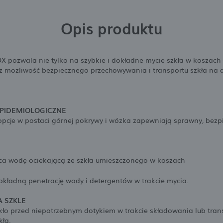
Opis produktu
ozwala nie tylko na szybkie i dokładne mycie szkła w koszach 
z możliwość bezpiecznego przechowywania i transportu szkła na d
EPIDEMIOLOGICZNE
pcje w postaci górnej pokrywy i wózka zapewniają sprawny, bezpie
ąca wodę ociekającą ze szkła umieszczonego w koszach
kładną penetrację wody i detergentów w trakcie mycia.
 SZKLE
zkło przed niepotrzebnym dotykiem w trakcie składowania lub tra
ła.