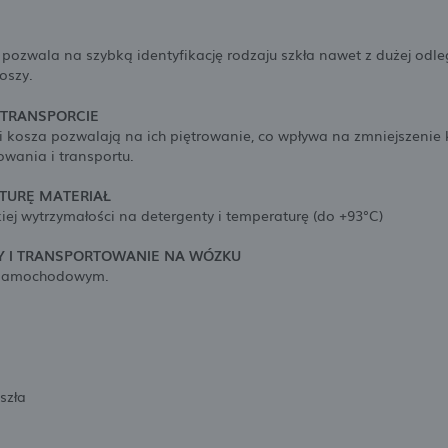
ozwala na szybką identyfikację rodzaju szkła nawet z dużej odle
oszy.
TRANSPORCIE
 kosza pozwalają na ich piętrowanie, co wpływa na zmniejszenie
wania i transportu.
TURĘ MATERIAŁ
ej wytrzymałości na detergenty i temperaturę (do +93°C)
Y I TRANSPORTOWANIE NA WÓZKU
i samochodowym.
szła