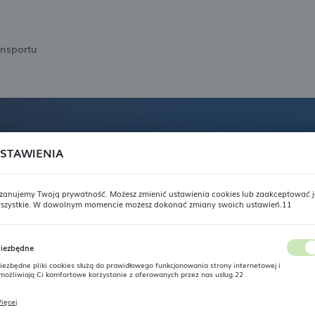
ansportu
STAWIENIA
zanujemy Twoją prywatność. Możesz zmienić ustawienia cookies lub zaakceptować j
szystkie. W dowolnym momencie możesz dokonać zmiany swoich ustawień.11
USTAWIENIA REGIONALNE
iezbędne
Lokalizacja
iezbędne pliki cookies służą do prawidłowego funkcjonowania strony internetowej i
Polska
możliwiają Ci komfortowe korzystanie z oferowanych przez nas usług.22
Język
ięcej
liki cookies odpowiadają na podejmowane przez Ciebie działania w celu m.in. dostosowania
woich ustawień preferencji prywatności, logowania czy wypełniania formularzy. Dzięki pliko