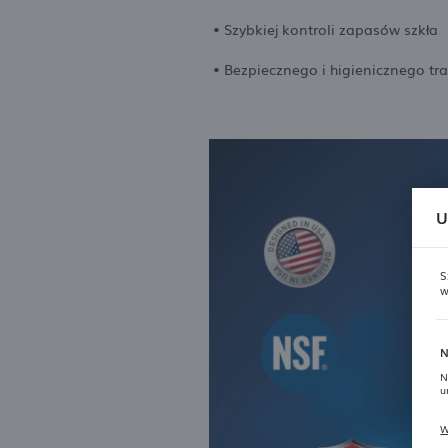
• Szybkiej kontroli zapasów szkła
• Bezpiecznego i higienicznego tr
U
S
w
N
N
u
W
P
T