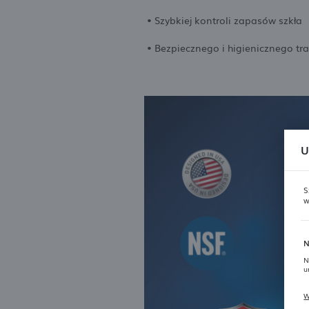
• Szybkiej kontroli zapasów szkła
• Bezpiecznego i higienicznego tr
U
S
w
N
N
u
W
P
T