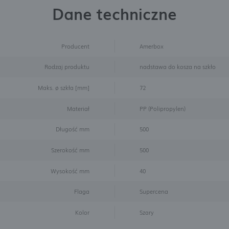
Dane techniczne
Producent
Amerbox
Rodzaj produktu
nadstawa do kosza na szkło
Maks. ø szkła [mm]
72
Materiał
PP (Polipropylen)
Długość mm
500
Szerokość mm
500
Wysokość mm
40
Flaga
Supercena
Kolor
Szary