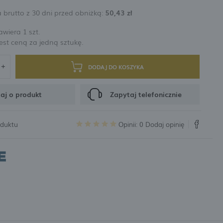
 brutto z 30 dni przed obniżką:
50,43 zł
rabatów i kuponów promocyjnych
wiera 1 szt.
st ceną za jedną sztukę.
CJA
DODAJ DO KOSZYKA
aj o produkt
Zapytaj telefonicznie
oduktu
Opinii: 0
Dodaj opinię