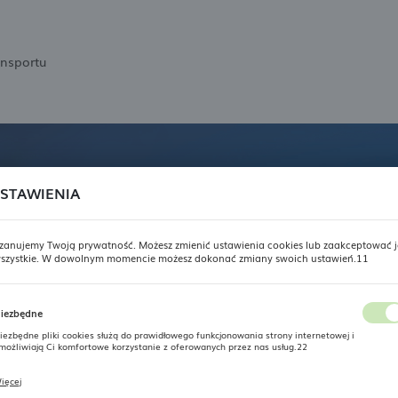
ansportu
STAWIENIA
zanujemy Twoją prywatność. Możesz zmienić ustawienia cookies lub zaakceptować j
szystkie. W dowolnym momencie możesz dokonać zmiany swoich ustawień.11
USTAWIENIA REGIONALNE
iezbędne
Lokalizacja
iezbędne pliki cookies służą do prawidłowego funkcjonowania strony internetowej i
Polska
możliwiają Ci komfortowe korzystanie z oferowanych przez nas usług.22
Język
ięcej
liki cookies odpowiadają na podejmowane przez Ciebie działania w celu m.in. dostosowania
woich ustawień preferencji prywatności, logowania czy wypełniania formularzy. Dzięki pliko