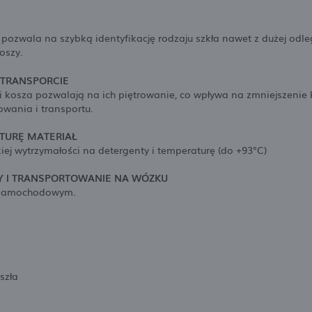
ozwala na szybką identyfikację rodzaju szkła nawet z dużej odle
oszy.
TRANSPORCIE
 kosza pozwalają na ich piętrowanie, co wpływa na zmniejszenie
wania i transportu.
TURĘ MATERIAŁ
ej wytrzymałości na detergenty i temperaturę (do +93°C)
Y I TRANSPORTOWANIE NA WÓZKU
i samochodowym.
szła