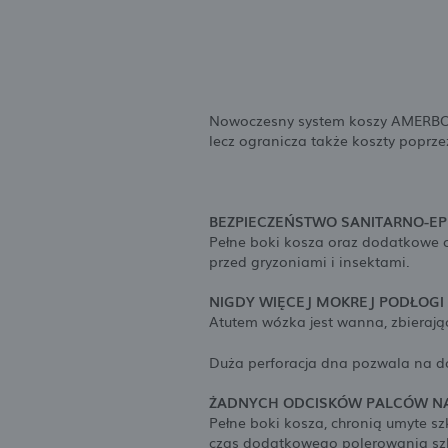
Nowoczesny system koszy AMERBOX p
lecz ogranicza także koszty poprze
BEZPIECZEŃSTWO SANITARNO-EP
Pełne boki kosza oraz dodatkowe o
przed gryzoniami i insektami.
NIGDY WIĘCEJ MOKREJ PODŁOGI
Atutem wózka jest wanna, zbieraj
Duża perforacja dna pozwala na do
ŻADNYCH ODCISKÓW PALCÓW NA
Pełne boki kosza, chronią umyte s
czas dodatkowego polerowania szk