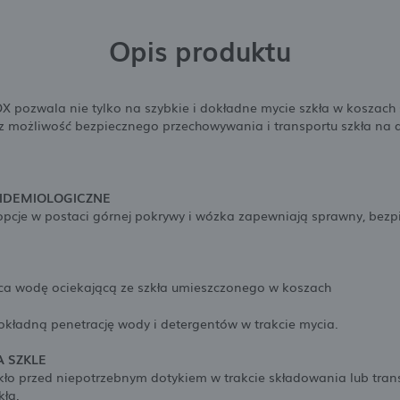
Opis produktu
ozwala nie tylko na szybkie i dokładne mycie szkła w koszach 
z możliwość bezpiecznego przechowywania i transportu szkła na d
IDEMIOLOGICZNE
pcje w postaci górnej pokrywy i wózka zapewniają sprawny, bezpie
ąca wodę ociekającą ze szkła umieszczonego w koszach
kładną penetrację wody i detergentów w trakcie mycia.
 SZKLE
zkło przed niepotrzebnym dotykiem w trakcie składowania lub tra
ła.