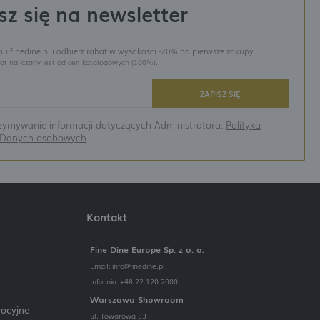
sz się na newsletter
epu finedine.pl i odbierz rabat w wysokości -20% na pierwsze zakupy.
at naliczany jest od cen katalogowych (100%).
ZAPISZ SIĘ
ymywanie informacji dotyczących Administratora.
Polityka
a Danych osobowych
Kontakt
Fine Dine Europe Sp. z o. o.
Email:
info@finedine.pl
Infolinia: +48 22 120 2000
Warszawa Showroom
mocyjne
ul. Towarowa 33