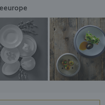
neeurope