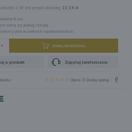
 brutto z 30 dni przed obniżką:
22,14 zł
rabatów i kuponów promocyjnych
wiera 6 szt.
st ceną za jedną sztukę.
CJA
dawany jest w pełnych opakowaniach.
DODAJ DO KOSZYKA
aj o produkt
Zapytaj telefonicznie
oduktu
Opinii: 0
Dodaj opinię