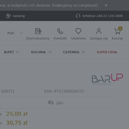
 w kolejności ich złożenia. Dziękujemy za cierpliwość.
Leasing
Infolinia
+48 22 120 2000
0
PLN
Dystrybutorzy
Kontakt
Ulubione
Zaloguj się
Koszyk
BUFET
KUCHNIA
CATERING
SUPER CENA
Twój koszyk jest pusty
rejestruj się
STOŁOWE
 BANKIETOWA
I WYTWORNICE
 BUFETOWE I
KUCHENNE
U
OWE KORZYŚCI:
rwowania
Pure Crema
sokie
elichowe
hłodzone
ze i grzałki
przypraw
ure Bianco
ke
i korkociągi
acji zamówień
:
599372
EAN:
8711369599372
pieprzniczki
ianco
 whisky i
 kostek lodu
nkietowe
 melaminy
Crema
ata)
a lód do
24H
lanki do
o zapiekania
ve
ów
25,00 zł
ływowe do
ł
30,75 zł
ESTAWY DO
owadzania swoich danych przy kolejnych zakupach
ł
stkarek