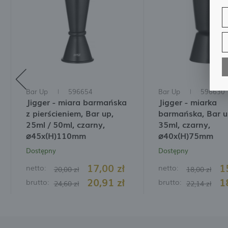
W
D
n
n
s
A
A
W
C
Bar Up
596654
Bar Up
596630
i
p
Jigger - miara barmańska
Jigger - miarka
w
W
z pierścieniem, Bar up,
barmańska, Bar u
R
f
25ml / 50ml, czarny,
35ml, czarny,
D
s
⌀45x(H)110mm
⌀40x(H)75mm
Dostępny
Dostępny
W
P
T
17,00 zł
1
netto:
netto:
p
20,00 zł
18,00 zł
p
20,91 zł
1
brutto:
brutto:
p
24,60 zł
22,14 zł
s