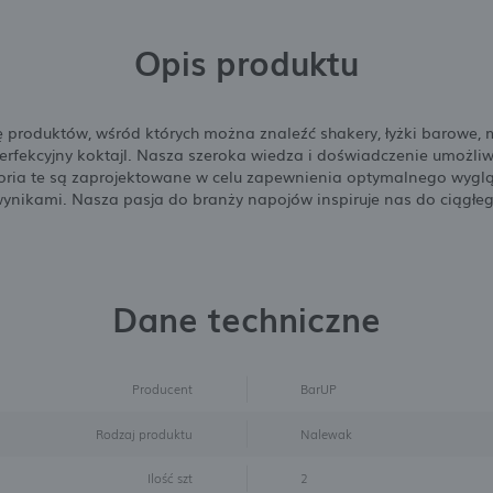
Opis produktu
 produktów, wśród których można znaleźć shakery, łyżki barowe, m
erfekcyjny koktajl. Nasza szeroka wiedza i doświadczenie umożl
ia te są zaprojektowane w celu zapewnienia optymalnego wyglądu,
wynikami. Nasza pasja do branży napojów inspiruje nas do ciągł
Dane techniczne
Producent
BarUP
Rodzaj produktu
Nalewak
Ilość szt
2