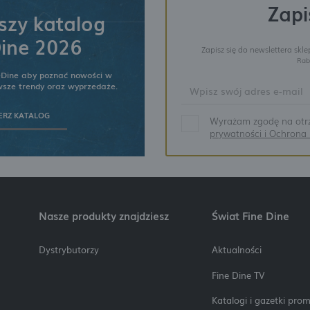
Zapi
zy katalog
ine 2026
Zapisz się do newslettera skl
Rab
eDine aby poznać nowości w
owsze trendy oraz wyprzedaże.
ERZ KATALOG
Wyrażam zgodę na otrz
prywatności i Ochron
Nasze produkty znajdziesz
Świat Fine Dine
Dystrybutorzy
Aktualności
Fine Dine TV
Katalogi i gazetki pro