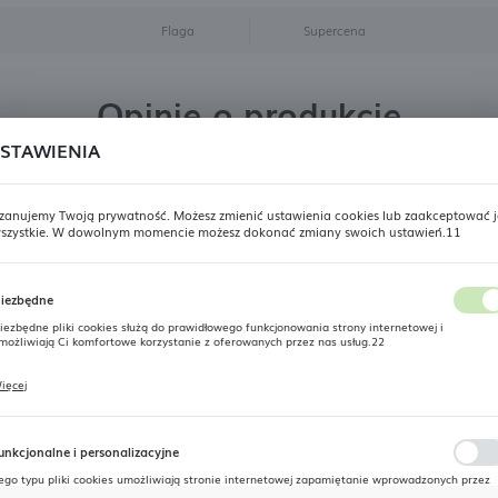
Flaga
Supercena
Opinie o produkcie
STAWIENIA
Poznałeś ten produkt? - to dla Ciebie staramy się być najlepsi,
a Twoje zdanie bardzo nam w tym pomoże!
zanujemy Twoją prywatność. Możesz zmienić ustawienia cookies lub zaakceptować j
szystkie. W dowolnym momencie możesz dokonać zmiany swoich ustawień.11
USTAWIENIA REGIONALNE
DODAJ OPINIĘ
iezbędne
Lokalizacja
Podobne produkty
iezbędne pliki cookies służą do prawidłowego funkcjonowania strony internetowej i
Polska
możliwiają Ci komfortowe korzystanie z oferowanych przez nas usług.22
Język
ięcej
liki cookies odpowiadają na podejmowane przez Ciebie działania w celu m.in. dostosowania
woich ustawień preferencji prywatności, logowania czy wypełniania formularzy. Dzięki pliko
polski
ookies strona, z której korzystasz, może działać bez zakłóceń.
SUPERCENA
SUPERCENA
-17%
-17%
unkcjonalne i personalizacyjne
Waluta
ego typu pliki cookies umożliwiają stronie internetowej zapamiętanie wprowadzonych przez
Polski złoty (PLN)
iebie ustawień oraz personalizację określonych funkcjonalności czy prezentowanych treści.