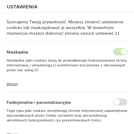
W związku z lipcową relokacją magazynu mogą
USTAWIENIA
USTAWIENIA REGIONALNE
jeszcze występować opóźnienia w wysyłkach.
Zamówienia realizujemy sukcesywnie, w kolejności ich
złożenia. Dziękujemy za cierpliwość.
Szanujemy Twoją prywatność. Możesz zmienić ustawienia
cookies lub zaakceptować je wszystkie. W dowolnym
Lokalizacja
0
momencie możesz dokonać zmiany swoich ustawień.11
Polska
Język
Niezbędne
rodukty
Sitko do shakera typu Hawthorne złote, 184 mm
polski
Niezbędne pliki cookies służą do prawidłowego funkcjonowania strony
internetowej i umożliwiają Ci komfortowe korzystanie z oferowanych
Sitko do shakera typu
Waluta
przez nas usług.22
Polski złoty (PLN)
Hawthorne złote, 184 mm
Więcej
Pliki cookies odpowiadają na podejmowane przez Ciebie działania w
celu m.in. dostosowania Twoich ustawień preferencji prywatności,
ZAPISZ
logowania czy wypełniania formularzy. Dzięki plikom cookies strona, z
NOWOŚĆ
której korzystasz, może działać bez zakłóceń.
Funkcjonalne i personalizacyjne
SUPERCENA
Tego typu pliki cookies umożliwiają stronie internetowej zapamiętanie
-15%
wprowadzonych przez Ciebie ustawień oraz personalizację
określonych funkcjonalności czy prezentowanych treści.