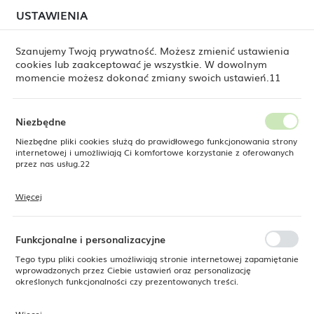
W związku z lipcową relokacją magazynu mogą
USTAWIENIA
USTAWIENIA REGIONALNE
jeszcze występować opóźnienia w wysyłkach.
Zamówienia realizujemy sukcesywnie, w kolejności ich
złożenia. Dziękujemy za cierpliwość.
Szanujemy Twoją prywatność. Możesz zmienić ustawienia
cookies lub zaakceptować je wszystkie. W dowolnym
Lokalizacja
0
momencie możesz dokonać zmiany swoich ustawień.11
Polska
Język
Niezbędne
Fine Dine
Produkty
Solniczka Crema
polski
Niezbędne pliki cookies służą do prawidłowego funkcjonowania strony
internetowej i umożliwiają Ci komfortowe korzystanie z oferowanych
Solniczka Crema
Waluta
przez nas usług.22
Polski złoty (PLN)
Więcej
Pliki cookies odpowiadają na podejmowane przez Ciebie działania w
SUPERCENA
celu m.in. dostosowania Twoich ustawień preferencji prywatności,
ZAPISZ
-14%
logowania czy wypełniania formularzy. Dzięki plikom cookies strona, z
której korzystasz, może działać bez zakłóceń.
Funkcjonalne i personalizacyjne
Tego typu pliki cookies umożliwiają stronie internetowej zapamiętanie
wprowadzonych przez Ciebie ustawień oraz personalizację
określonych funkcjonalności czy prezentowanych treści.