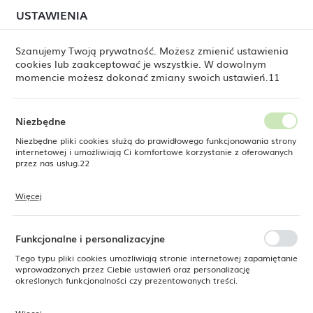
W związku z lipcową relokacją magazynu mogą
USTAWIENIA
USTAWIENIA REGIONALNE
jeszcze występować opóźnienia w wysyłkach.
Zamówienia realizujemy sukcesywnie, w kolejności ich
złożenia. Dziękujemy za cierpliwość.
Szanujemy Twoją prywatność. Możesz zmienić ustawienia
cookies lub zaakceptować je wszystkie. W dowolnym
Lokalizacja
0
momencie możesz dokonać zmiany swoich ustawień.11
Polska
Język
Niezbędne
Fine Dine
Produkty
Spodek Dahlia, 140 mm
polski
Niezbędne pliki cookies służą do prawidłowego funkcjonowania strony
internetowej i umożliwiają Ci komfortowe korzystanie z oferowanych
Spodek Dahlia, 140 mm
Waluta
przez nas usług.22
Polski złoty (PLN)
Więcej
Pliki cookies odpowiadają na podejmowane przez Ciebie działania w
SUPERCENA
celu m.in. dostosowania Twoich ustawień preferencji prywatności,
ZAPISZ
-13%
logowania czy wypełniania formularzy. Dzięki plikom cookies strona, z
której korzystasz, może działać bez zakłóceń.
Funkcjonalne i personalizacyjne
Tego typu pliki cookies umożliwiają stronie internetowej zapamiętanie
wprowadzonych przez Ciebie ustawień oraz personalizację
określonych funkcjonalności czy prezentowanych treści.