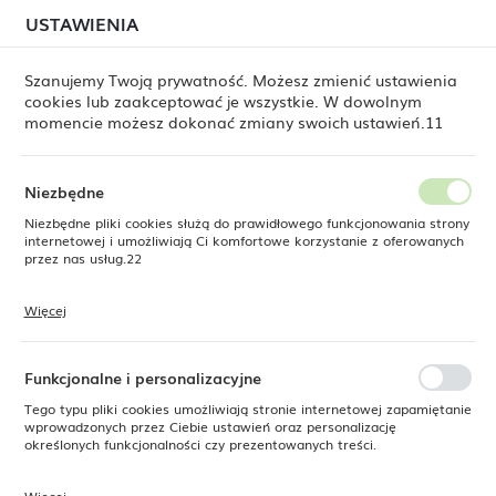
W związku z lipcową relokacją magazynu mogą
USTAWIENIA
USTAWIENIA REGIONALNE
jeszcze występować opóźnienia w wysyłkach.
Zamówienia realizujemy sukcesywnie, w kolejności ich
złożenia. Dziękujemy za cierpliwość.
Szanujemy Twoją prywatność. Możesz zmienić ustawienia
cookies lub zaakceptować je wszystkie. W dowolnym
Lokalizacja
0
momencie możesz dokonać zmiany swoich ustawień.11
Polska
Język
Niezbędne
ne
Produkty
Talerz do pasty Vanilla 270 mm, 400 ml
polski
Niezbędne pliki cookies służą do prawidłowego funkcjonowania strony
internetowej i umożliwiają Ci komfortowe korzystanie z oferowanych
Talerz do pasty Vanilla 270
Waluta
przez nas usług.22
Polski złoty (PLN)
mm, 400 ml
Więcej
Pliki cookies odpowiadają na podejmowane przez Ciebie działania w
celu m.in. dostosowania Twoich ustawień preferencji prywatności,
ZAPISZ
logowania czy wypełniania formularzy. Dzięki plikom cookies strona, z
SUPERCENA
której korzystasz, może działać bez zakłóceń.
Funkcjonalne i personalizacyjne
-14%
Tego typu pliki cookies umożliwiają stronie internetowej zapamiętanie
wprowadzonych przez Ciebie ustawień oraz personalizację
określonych funkcjonalności czy prezentowanych treści.