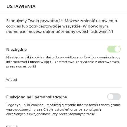
W związku z lipcową relokacją magazynu mogą
USTAWIENIA
USTAWIENIA REGIONALNE
jeszcze występować opóźnienia w wysyłkach.
Zamówienia realizujemy sukcesywnie, w kolejności ich
złożenia. Dziękujemy za cierpliwość.
Szanujemy Twoją prywatność. Możesz zmienić ustawienia
cookies lub zaakceptować je wszystkie. W dowolnym
Lokalizacja
0
momencie możesz dokonać zmiany swoich ustawień.11
Polska
Język
Niezbędne
Talerz płytki z rantem Stonecast Peppercorn Grey 210 mm
polski
Niezbędne pliki cookies służą do prawidłowego funkcjonowania strony
internetowej i umożliwiają Ci komfortowe korzystanie z oferowanych
Talerz płytki z rantem
Waluta
przez nas usług.22
Polski złoty (PLN)
Stonecast Peppercorn Grey
Więcej
210 mm
Pliki cookies odpowiadają na podejmowane przez Ciebie działania w
celu m.in. dostosowania Twoich ustawień preferencji prywatności,
ZAPISZ
logowania czy wypełniania formularzy. Dzięki plikom cookies strona, z
której korzystasz, może działać bez zakłóceń.
Funkcjonalne i personalizacyjne
SUPERCENA
Tego typu pliki cookies umożliwiają stronie internetowej zapamiętanie
-19%
wprowadzonych przez Ciebie ustawień oraz personalizację
określonych funkcjonalności czy prezentowanych treści.