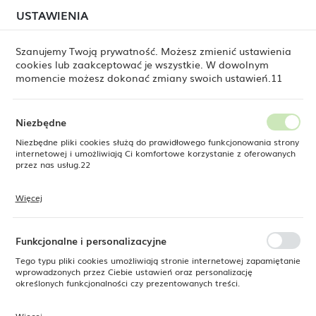
W związku z lipcową relokacją magazynu mogą
USTAWIENIA
USTAWIENIA REGIONALNE
jeszcze występować opóźnienia w wysyłkach.
Zamówienia realizujemy sukcesywnie, w kolejności ich
złożenia. Dziękujemy za cierpliwość.
Szanujemy Twoją prywatność. Możesz zmienić ustawienia
cookies lub zaakceptować je wszystkie. W dowolnym
Lokalizacja
0
momencie możesz dokonać zmiany swoich ustawień.11
Polska
Język
Niezbędne
e Dine
Produkty
Talerz prezentacyjny Stark, 220mm
polski
Niezbędne pliki cookies służą do prawidłowego funkcjonowania strony
internetowej i umożliwiają Ci komfortowe korzystanie z oferowanych
Talerz prezentacyjny Stark,
Waluta
przez nas usług.22
Polski złoty (PLN)
220mm
Więcej
Pliki cookies odpowiadają na podejmowane przez Ciebie działania w
celu m.in. dostosowania Twoich ustawień preferencji prywatności,
ZAPISZ
logowania czy wypełniania formularzy. Dzięki plikom cookies strona, z
NOWOŚĆ
której korzystasz, może działać bez zakłóceń.
Funkcjonalne i personalizacyjne
SUPERCENA
Tego typu pliki cookies umożliwiają stronie internetowej zapamiętanie
-19%
wprowadzonych przez Ciebie ustawień oraz personalizację
określonych funkcjonalności czy prezentowanych treści.