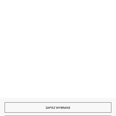
Kontakt
Bezpieczne płatności
Szybka dostawa
ZAPISZ WYBRANE