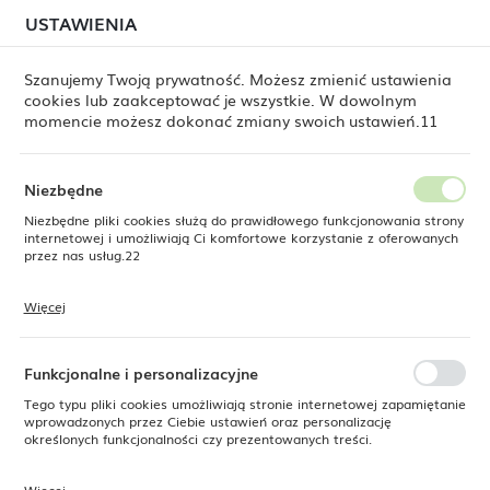
W związku z lipcową relokacją magazynu mogą
USTAWIENIA
USTAWIENIA REGIONALNE
jeszcze występować opóźnienia w wysyłkach.
Zamówienia realizujemy sukcesywnie, w kolejności ich
złożenia. Dziękujemy za cierpliwość.
Szanujemy Twoją prywatność. Możesz zmienić ustawienia
cookies lub zaakceptować je wszystkie. W dowolnym
Lokalizacja
0
momencie możesz dokonać zmiany swoich ustawień.11
Polska
Język
Niezbędne
e
Produkty
Talerz prostokątny Arando, 300x150 mm
polski
Niezbędne pliki cookies służą do prawidłowego funkcjonowania strony
internetowej i umożliwiają Ci komfortowe korzystanie z oferowanych
Talerz prostokątny Arando,
Waluta
przez nas usług.22
Polski złoty (PLN)
300x150 mm
Więcej
Pliki cookies odpowiadają na podejmowane przez Ciebie działania w
celu m.in. dostosowania Twoich ustawień preferencji prywatności,
ZAPISZ
logowania czy wypełniania formularzy. Dzięki plikom cookies strona, z
SUPERCENA
której korzystasz, może działać bez zakłóceń.
Funkcjonalne i personalizacyjne
-15%
Tego typu pliki cookies umożliwiają stronie internetowej zapamiętanie
wprowadzonych przez Ciebie ustawień oraz personalizację
określonych funkcjonalności czy prezentowanych treści.