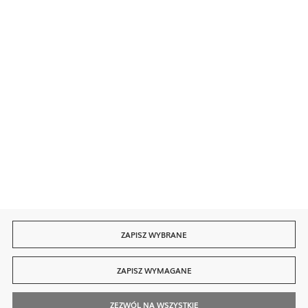
Bezpieczne płatności
Szybka dostawa
ZAPISZ WYBRANE
ZAPISZ WYMAGANE
ZEZWÓL NA WSZYSTKIE