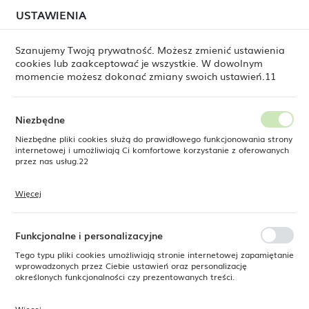
W związku z lipcową relokacją magazynu mogą
USTAWIENIA
USTAWIENIA REGIONALNE
jeszcze występować opóźnienia w wysyłkach.
Zamówienia realizujemy sukcesywnie, w kolejności ich
złożenia. Dziękujemy za cierpliwość.
Szanujemy Twoją prywatność. Możesz zmienić ustawienia
cookies lub zaakceptować je wszystkie. W dowolnym
Lokalizacja
0
momencie możesz dokonać zmiany swoich ustawień.11
Polska
Język
Niezbędne
Produkty
Talerz z wysokim rantem Pure Bianco, 300mm
polski
Niezbędne pliki cookies służą do prawidłowego funkcjonowania strony
internetowej i umożliwiają Ci komfortowe korzystanie z oferowanych
Talerz z wysokim rantem Pure
Waluta
przez nas usług.22
Polski złoty (PLN)
Bianco, 300mm
Więcej
Pliki cookies odpowiadają na podejmowane przez Ciebie działania w
celu m.in. dostosowania Twoich ustawień preferencji prywatności,
ZAPISZ
logowania czy wypełniania formularzy. Dzięki plikom cookies strona, z
NOWOŚĆ
której korzystasz, może działać bez zakłóceń.
Funkcjonalne i personalizacyjne
SUPERCENA
Tego typu pliki cookies umożliwiają stronie internetowej zapamiętanie
-19%
wprowadzonych przez Ciebie ustawień oraz personalizację
określonych funkcjonalności czy prezentowanych treści.