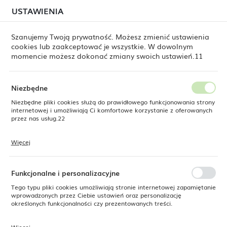
W związku z lipcową relokacją magazynu mogą
USTAWIENIA
USTAWIENIA REGIONALNE
jeszcze występować opóźnienia w wysyłkach.
Zamówienia realizujemy sukcesywnie, w kolejności ich
złożenia. Dziękujemy za cierpliwość.
Szanujemy Twoją prywatność. Możesz zmienić ustawienia
cookies lub zaakceptować je wszystkie. W dowolnym
Lokalizacja
0
momencie możesz dokonać zmiany swoich ustawień.11
Polska
Język
Niezbędne
Bar
Akcesoria barmańskie
Zestawy barmańskie
polski
Niezbędne pliki cookies służą do prawidłowego funkcjonowania strony
internetowej i umożliwiają Ci komfortowe korzystanie z oferowanych
Zestaw barmański w tubie,
Waluta
przez nas usług.22
Polski złoty (PLN)
Bar up, miedziany,
Więcej
fi.120x(H)320mm
Pliki cookies odpowiadają na podejmowane przez Ciebie działania w
celu m.in. dostosowania Twoich ustawień preferencji prywatności,
ZAPISZ
logowania czy wypełniania formularzy. Dzięki plikom cookies strona, z
której korzystasz, może działać bez zakłóceń.
Funkcjonalne i personalizacyjne
SUPERCENA
Tego typu pliki cookies umożliwiają stronie internetowej zapamiętanie
-15%
wprowadzonych przez Ciebie ustawień oraz personalizację
określonych funkcjonalności czy prezentowanych treści.