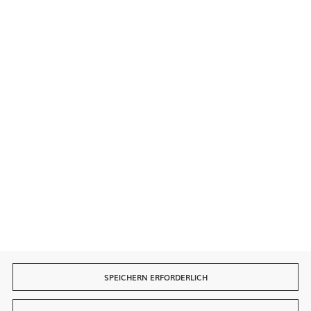
Kontakt
Sichere Zahlungen
Schnelle Lieferung
SPEICHERN ERFORDERLICH