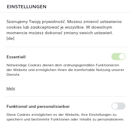
beim Versand von Bestellungen
kommen. Die
EINSTELLUNGEN
REGIONALE EINSTELLUNGEN
Bestellungen werden schrittweise in der Reihenfolge
ihres Eingangs bearbeitet. Wir entschuldigen uns für
Szanujemy Twoją prywatność. Możesz zmienić ustawienia
die Unannehmlichkeiten und danken Ihnen für Ihre
cookies lub zaakceptować je wszystkie. W dowolnym
Geduld.
Standort
0
momencie możesz dokonać zmiany swoich ustawień.
Polen
[de]
Sprache
Bar-Kühlschränke und Gefrierschränke
Weincooler
Deutsch
Essentiell
Weinkühlschrank für 142
Notwendige Cookies dienen dem ordnungsgemäßen Funktionieren
Währung
der Website und ermöglichen Ihnen die komfortable Nutzung unserer
Euro (EUR)
Dienste.
Flaschen Barmatic Aurora 450
l, schwarz, Barmatic
Mehr
Cookies reagieren auf Ihre Aktionen, wie z. B. das Anpassen Ihrer
SPEICHERN
Datenschutzeinstellungen, das Anmelden oder das Ausfüllen von
Formularen. Cookies stellen sicher, dass die von Ihnen genutzte
Website reibungslos funktioniert.
Funktional und personalisierbar
Diese Cookies ermöglichen es der Website, Ihre Einstellungen zu
speichern und bestimmte Funktionen oder Inhalte zu personalisieren.