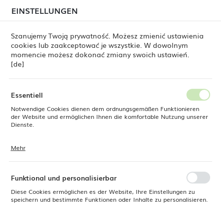
beim Versand von Bestellungen
kommen. Die
EINSTELLUNGEN
REGIONALE EINSTELLUNGEN
Bestellungen werden schrittweise in der Reihenfolge
ihres Eingangs bearbeitet. Wir entschuldigen uns für
Szanujemy Twoją prywatność. Możesz zmienić ustawienia
die Unannehmlichkeiten und danken Ihnen für Ihre
cookies lub zaakceptować je wszystkie. W dowolnym
Geduld.
Standort
0
momencie możesz dokonać zmiany swoich ustawień.
Polen
[de]
Sprache
Deutsch
Fine Dine
Besteck
OVE-Besteck
Lugano
Essentiell
Lugano
Notwendige Cookies dienen dem ordnungsgemäßen Funktionieren
Währung
der Website und ermöglichen Ihnen die komfortable Nutzung unserer
Euro (EUR)
Dienste.
Mehr
Cookies reagieren auf Ihre Aktionen, wie z. B. das Anpassen Ihrer
SPEICHERN
Datenschutzeinstellungen, das Anmelden oder das Ausfüllen von
Standardmäßig
FILTERN
Formularen. Cookies stellen sicher, dass die von Ihnen genutzte
Website reibungslos funktioniert.
Funktional und personalisierbar
Diese Cookies ermöglichen es der Website, Ihre Einstellungen zu
speichern und bestimmte Funktionen oder Inhalte zu personalisieren.