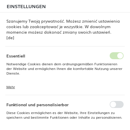
beim Versand von Bestellungen
kommen. Die
EINSTELLUNGEN
REGIONALE EINSTELLUNGEN
Bestellungen werden schrittweise in der Reihenfolge
ihres Eingangs bearbeitet. Wir entschuldigen uns für
Szanujemy Twoją prywatność. Możesz zmienić ustawienia
die Unannehmlichkeiten und danken Ihnen für Ihre
cookies lub zaakceptować je wszystkie. W dowolnym
Geduld.
Standort
0
momencie możesz dokonać zmiany swoich ustawień.
Polen
[de]
Sprache
Serviergeschirr, ovale Melamin-Platte Little Chef, schwarz
Deutsch
Essentiell
Serviergeschirr, ovale
Notwendige Cookies dienen dem ordnungsgemäßen Funktionieren
Währung
der Website und ermöglichen Ihnen die komfortable Nutzung unserer
Euro (EUR)
Dienste.
Melamin-Platte Little Chef,
schwarz
Mehr
Cookies reagieren auf Ihre Aktionen, wie z. B. das Anpassen Ihrer
SPEICHERN
Datenschutzeinstellungen, das Anmelden oder das Ausfüllen von
Formularen. Cookies stellen sicher, dass die von Ihnen genutzte
Website reibungslos funktioniert.
Funktional und personalisierbar
Diese Cookies ermöglichen es der Website, Ihre Einstellungen zu
speichern und bestimmte Funktionen oder Inhalte zu personalisieren.