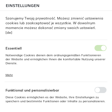
beim Versand von Bestellungen
kommen. Die
EINSTELLUNGEN
REGIONALE EINSTELLUNGEN
Bestellungen werden schrittweise in der Reihenfolge
ihres Eingangs bearbeitet. Wir entschuldigen uns für
Szanujemy Twoją prywatność. Możesz zmienić ustawienia
die Unannehmlichkeiten und danken Ihnen für Ihre
cookies lub zaakceptować je wszystkie. W dowolnym
Geduld.
Standort
0
momencie możesz dokonać zmiany swoich ustawień.
Polen
[de]
Sprache
Fine Dine
Produkte
Buffetschale Stark, 300mm
Deutsch
Essentiell
Buffetschale Stark, 300mm
Notwendige Cookies dienen dem ordnungsgemäßen Funktionieren
Währung
der Website und ermöglichen Ihnen die komfortable Nutzung unserer
Euro (EUR)
Dienste.
NEU
Mehr
Cookies reagieren auf Ihre Aktionen, wie z. B. das Anpassen Ihrer
SPEICHERN
-21%
Datenschutzeinstellungen, das Anmelden oder das Ausfüllen von
Formularen. Cookies stellen sicher, dass die von Ihnen genutzte
Website reibungslos funktioniert.
Funktional und personalisierbar
Diese Cookies ermöglichen es der Website, Ihre Einstellungen zu
speichern und bestimmte Funktionen oder Inhalte zu personalisieren.