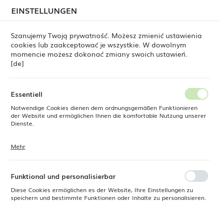
beim Versand von Bestellungen
kommen. Die
EINSTELLUNGEN
REGIONALE EINSTELLUNGEN
Bestellungen werden schrittweise in der Reihenfolge
ihres Eingangs bearbeitet. Wir entschuldigen uns für
Szanujemy Twoją prywatność. Możesz zmienić ustawienia
die Unannehmlichkeiten und danken Ihnen für Ihre
cookies lub zaakceptować je wszystkie. W dowolnym
Geduld.
Standort
0
momencie możesz dokonać zmiany swoich ustawień.
Polen
[de]
Sprache
ine Dine
Produkte
Ironstone-Schüssel, 170–175 mm
Deutsch
Essentiell
Ironstone-Schüssel, 170–175
Notwendige Cookies dienen dem ordnungsgemäßen Funktionieren
Währung
der Website und ermöglichen Ihnen die komfortable Nutzung unserer
Euro (EUR)
Dienste.
mm
Mehr
Cookies reagieren auf Ihre Aktionen, wie z. B. das Anpassen Ihrer
SPEICHERN
Datenschutzeinstellungen, das Anmelden oder das Ausfüllen von
Formularen. Cookies stellen sicher, dass die von Ihnen genutzte
Website reibungslos funktioniert.
Funktional und personalisierbar
Diese Cookies ermöglichen es der Website, Ihre Einstellungen zu
speichern und bestimmte Funktionen oder Inhalte zu personalisieren.