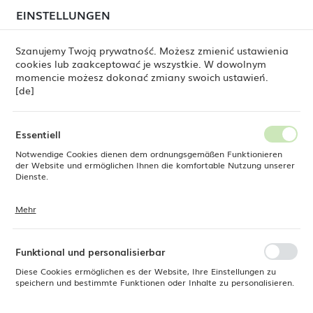
beim Versand von Bestellungen
kommen. Die
EINSTELLUNGEN
REGIONALE EINSTELLUNGEN
Bestellungen werden schrittweise in der Reihenfolge
ihres Eingangs bearbeitet. Wir entschuldigen uns für
Szanujemy Twoją prywatność. Możesz zmienić ustawienia
die Unannehmlichkeiten und danken Ihnen für Ihre
cookies lub zaakceptować je wszystkie. W dowolnym
Geduld.
Standort
0
momencie możesz dokonać zmiany swoich ustawień.
Polen
[de]
Sprache
Fine Dine
Produkte
Barlöffel, Sugar Skull, 300 mm
Deutsch
Essentiell
Barlöffel, Sugar Skull, 300 mm
Notwendige Cookies dienen dem ordnungsgemäßen Funktionieren
Währung
der Website und ermöglichen Ihnen die komfortable Nutzung unserer
Euro (EUR)
Dienste.
NEU
Mehr
Cookies reagieren auf Ihre Aktionen, wie z. B. das Anpassen Ihrer
SPEICHERN
Datenschutzeinstellungen, das Anmelden oder das Ausfüllen von
Formularen. Cookies stellen sicher, dass die von Ihnen genutzte
Website reibungslos funktioniert.
Funktional und personalisierbar
Diese Cookies ermöglichen es der Website, Ihre Einstellungen zu
speichern und bestimmte Funktionen oder Inhalte zu personalisieren.