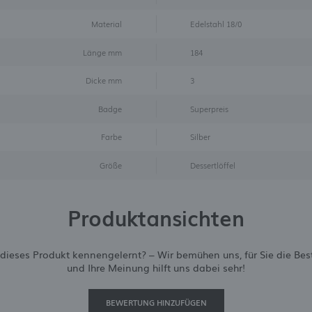
nhalte in Form von Nachrichten, Angeboten und Social-Media-Nachrichten.
Material
Edelstahl 18/0
Länge mm
184
Dicke mm
3
Badge
Superpreis
Farbe
Silber
Größe
Dessertlöffel
Produktansichten
dieses Produkt kennengelernt? – Wir bemühen uns, für Sie die Best
und Ihre Meinung hilft uns dabei sehr!
BEWERTUNG HINZUFÜGEN