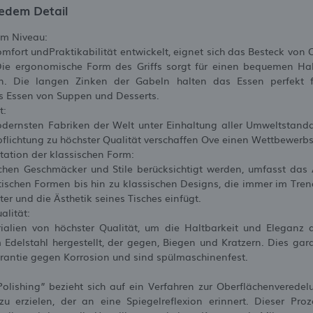
jedem Detail
em Niveau:
omfort undPraktikabilität entwickelt, eignet sich das Besteck vo
 Die ergonomische Form des Griffs sorgt für einen bequemen Hal
en. Die langen Zinken der Gabeln halten das Essen perfekt 
 Essen von Suppen und Desserts.
t:
odernsten Fabriken der Welt unter Einhaltung aller Umweltstandar
flichtung zu höchster Qualität verschaffen Ove einen Wettbewerbsv
tation der klassischen Form:
lichen Geschmäcker und Stile berücksichtigt werden, umfasst da
schen Formen bis hin zu klassischen Designs, die immer im Trend 
ter und die Ästhetik seines Tisches einfügt.
alität:
alien von höchster Qualität, um die Haltbarkeit und Eleganz 
Edelstahl hergestellt, der gegen, Biegen und Kratzern. Dies gar
rantie gegen Korrosion und sind spülmaschinenfest.
Polishing” bezieht sich auf ein Verfahren zur Oberflächenveredel
 erzielen, der an eine Spiegelreflexion erinnert. Dieser Pro