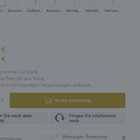
Dessertlöffel
Dessertmesser
Kaffeelöffel
Kuchengabel
Menügabel
Menülöffel
Menümesser
UNG
 €
 €
 enthält 12 Stück.
 Preis gilt pro Stück.
rd in vollständigen Verpackungen verkauft.
IN DEN WARENKORB
n Sie nach dem
Fragen Sie telefonisch
kt
nach
Meinungen:
Bewertung
eschreibung