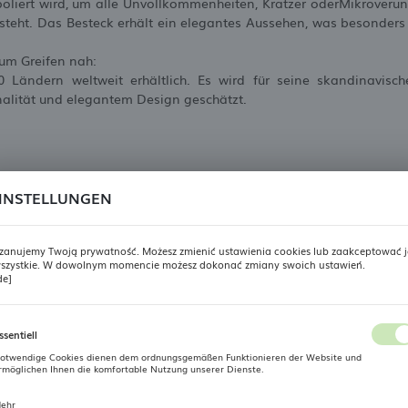
oliert wird, um alle Unvollkommenheiten, Kratzer oderMikroverun
steht. Das Besteck erhält ein elegantes Aussehen, was besonder
zum Greifen nah:
0 Ländern weltweit erhältlich. Es wird für seine skandinavisc
alität und elegantem Design geschätzt.
INSTELLUNGEN
zanujemy Twoją prywatność. Możesz zmienić ustawienia cookies lub zaakceptować j
szystkie. W dowolnym momencie możesz dokonać zmiany swoich ustawień.
REGIONALE EINSTELLUNGEN
de]
Standort
ssentiell
Polen
otwendige Cookies dienen dem ordnungsgemäßen Funktionieren der Website und
rmöglichen Ihnen die komfortable Nutzung unserer Dienste.
Sprache
ehr