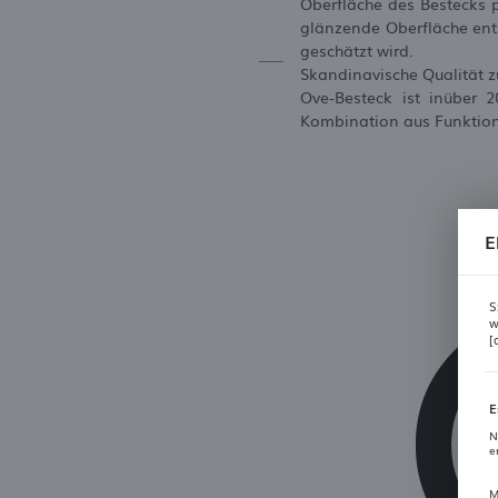
Oberfläche des Bestecks p
glänzende Oberfläche ent
geschätzt wird.
Skandinavische Qualität 
Ove-Besteck ist inüber 2
Kombination aus Funktion
E
S
w
[
E
N
e
M