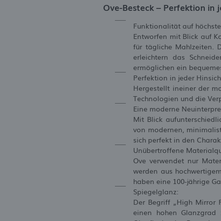
Ove-Besteck – Perfektion in 
Funktionalität auf höchst
Entworfen mit Blick auf K
für tägliche Mahlzeiten.
erleichtern das Schneid
ermöglichen ein bequemes
Perfektion in jeder Hinsich
Hergestellt ineiner der m
Technologien und die Verp
Eine moderne Neuinterpre
Mit Blick aufunterschied
von modernen, minimalisti
sich perfekt in den Charak
Unübertroffene Materialqu
Ove verwendet nur Materi
werden aus hochwertigem 
haben eine 100-jährige Ga
Spiegelglanz:
Der Begriff „High Mirror 
einen hohen Glanzgrad zu