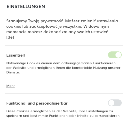
beim Versand von Bestellungen
kommen. Die
EINSTELLUNGEN
REGIONALE EINSTELLUNGEN
Bestellungen werden schrittweise in der Reihenfolge
ihres Eingangs bearbeitet. Wir entschuldigen uns für
Szanujemy Twoją prywatność. Możesz zmienić ustawienia
die Unannehmlichkeiten und danken Ihnen für Ihre
cookies lub zaakceptować je wszystkie. W dowolnym
Geduld.
Standort
0
momencie możesz dokonać zmiany swoich ustawień.
Polen
[de]
Sprache
Boston-Spülstation Oxygen, 400 x 650 x (H) 900 mm, Barmatic
Deutsch
Essentiell
Boston-Spülstation Oxygen,
Notwendige Cookies dienen dem ordnungsgemäßen Funktionieren
Währung
der Website und ermöglichen Ihnen die komfortable Nutzung unserer
Euro (EUR)
Dienste.
400 x 650 x (H) 900 mm,
Barmatic
Mehr
Cookies reagieren auf Ihre Aktionen, wie z. B. das Anpassen Ihrer
SPEICHERN
Datenschutzeinstellungen, das Anmelden oder das Ausfüllen von
Formularen. Cookies stellen sicher, dass die von Ihnen genutzte
Website reibungslos funktioniert.
Funktional und personalisierbar
Diese Cookies ermöglichen es der Website, Ihre Einstellungen zu
speichern und bestimmte Funktionen oder Inhalte zu personalisieren.