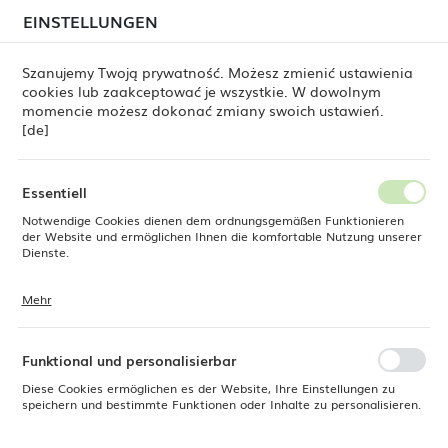
beim Versand von Bestellungen
kommen. Die
EINSTELLUNGEN
REGIONALE EINSTELLUNGEN
Bestellungen werden schrittweise in der Reihenfolge
ihres Eingangs bearbeitet. Wir entschuldigen uns für
Szanujemy Twoją prywatność. Możesz zmienić ustawienia
die Unannehmlichkeiten und danken Ihnen für Ihre
cookies lub zaakceptować je wszystkie. W dowolnym
Geduld.
Standort
0
momencie możesz dokonać zmiany swoich ustawień.
Polen
[de]
Sprache
Fine Dine
Produkte
Krug Oslo 1,4 l, LAV
Deutsch
Essentiell
Krug Oslo 1,4 l, LAV
Notwendige Cookies dienen dem ordnungsgemäßen Funktionieren
Währung
der Website und ermöglichen Ihnen die komfortable Nutzung unserer
Euro (EUR)
Dienste.
Mehr
Cookies reagieren auf Ihre Aktionen, wie z. B. das Anpassen Ihrer
SPEICHERN
Datenschutzeinstellungen, das Anmelden oder das Ausfüllen von
Formularen. Cookies stellen sicher, dass die von Ihnen genutzte
Website reibungslos funktioniert.
Funktional und personalisierbar
Diese Cookies ermöglichen es der Website, Ihre Einstellungen zu
speichern und bestimmte Funktionen oder Inhalte zu personalisieren.