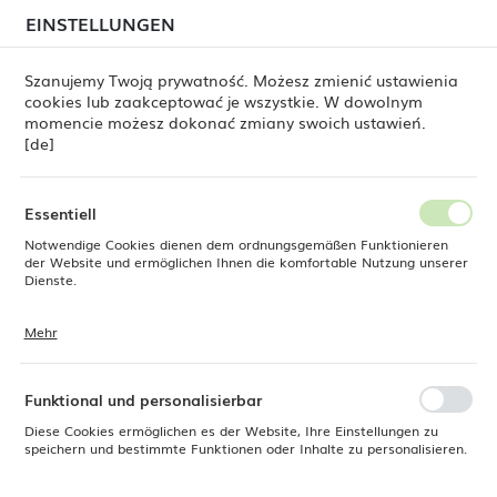
beim Versand von Bestellungen
kommen. Die
EINSTELLUNGEN
REGIONALE EINSTELLUNGEN
Bestellungen werden schrittweise in der Reihenfolge
ihres Eingangs bearbeitet. Wir entschuldigen uns für
Szanujemy Twoją prywatność. Możesz zmienić ustawienia
die Unannehmlichkeiten und danken Ihnen für Ihre
cookies lub zaakceptować je wszystkie. W dowolnym
Geduld.
Standort
0
momencie możesz dokonać zmiany swoich ustawień.
Polen
[de]
Sprache
Fine Dine
Produkte
Espressotasse Stark, 90ml
Deutsch
Essentiell
Espressotasse Stark, 90ml
Notwendige Cookies dienen dem ordnungsgemäßen Funktionieren
Währung
der Website und ermöglichen Ihnen die komfortable Nutzung unserer
Euro (EUR)
Dienste.
NEU
Mehr
Cookies reagieren auf Ihre Aktionen, wie z. B. das Anpassen Ihrer
SPEICHERN
Datenschutzeinstellungen, das Anmelden oder das Ausfüllen von
Formularen. Cookies stellen sicher, dass die von Ihnen genutzte
Website reibungslos funktioniert.
Funktional und personalisierbar
Diese Cookies ermöglichen es der Website, Ihre Einstellungen zu
speichern und bestimmte Funktionen oder Inhalte zu personalisieren.