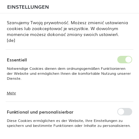
beim Versand von Bestellungen
kommen. Die
EINSTELLUNGEN
REGIONALE EINSTELLUNGEN
Bestellungen werden schrittweise in der Reihenfolge
ihres Eingangs bearbeitet. Wir entschuldigen uns für
Szanujemy Twoją prywatność. Możesz zmienić ustawienia
die Unannehmlichkeiten und danken Ihnen für Ihre
cookies lub zaakceptować je wszystkie. W dowolnym
Geduld.
Standort
0
momencie możesz dokonać zmiany swoich ustawień.
Polen
[de]
Sprache
ine Dine
Produkte
Kaffee- und Teetasse Iris, 210 ml
Deutsch
Essentiell
Kaffee- und Teetasse Iris, 210
Notwendige Cookies dienen dem ordnungsgemäßen Funktionieren
Währung
der Website und ermöglichen Ihnen die komfortable Nutzung unserer
Euro (EUR)
Dienste.
ml
Mehr
Cookies reagieren auf Ihre Aktionen, wie z. B. das Anpassen Ihrer
SPEICHERN
Datenschutzeinstellungen, das Anmelden oder das Ausfüllen von
Formularen. Cookies stellen sicher, dass die von Ihnen genutzte
Website reibungslos funktioniert.
Funktional und personalisierbar
Diese Cookies ermöglichen es der Website, Ihre Einstellungen zu
speichern und bestimmte Funktionen oder Inhalte zu personalisieren.