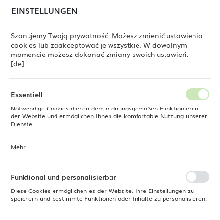
beim Versand von Bestellungen
kommen. Die
EINSTELLUNGEN
REGIONALE EINSTELLUNGEN
Bestellungen werden schrittweise in der Reihenfolge
ihres Eingangs bearbeitet. Wir entschuldigen uns für
Szanujemy Twoją prywatność. Możesz zmienić ustawienia
die Unannehmlichkeiten und danken Ihnen für Ihre
cookies lub zaakceptować je wszystkie. W dowolnym
Geduld.
Standort
0
momencie możesz dokonać zmiany swoich ustawień.
Polen
[de]
Sprache
e Dine
Produkte
Fjord Black Teelöffel, OVE, 147 mm
Deutsch
Essentiell
Fjord Black Teelöffel, OVE, 147
Notwendige Cookies dienen dem ordnungsgemäßen Funktionieren
Währung
der Website und ermöglichen Ihnen die komfortable Nutzung unserer
Euro (EUR)
Dienste.
mm
Mehr
Cookies reagieren auf Ihre Aktionen, wie z. B. das Anpassen Ihrer
SPEICHERN
Datenschutzeinstellungen, das Anmelden oder das Ausfüllen von
NEU
Formularen. Cookies stellen sicher, dass die von Ihnen genutzte
Website reibungslos funktioniert.
Funktional und personalisierbar
Diese Cookies ermöglichen es der Website, Ihre Einstellungen zu
speichern und bestimmte Funktionen oder Inhalte zu personalisieren.