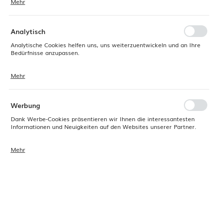
Mehr
Dank dieser Cookies können wir Ihnen ein komfortableres Erlebnis
bieten, indem wir unsere Website an Ihre individuellen Präferenzen
anpassen. Die Zustimmung zu Funktions- und Personalisierungs-
Cookies gewährleistet die Verfügbarkeit weiterer Funktionen auf der
Analytisch
Website.
Analytische Cookies helfen uns, uns weiterzuentwickeln und an Ihre
Bedürfnisse anzupassen.
Mehr
Analytische Cookies ermöglichen es uns, Informationen über die
Nutzung unserer Websites, den Standort und die Häufigkeit der
Besuche zu erhalten. Die Daten ermöglichen es uns, die Beliebtheit
unserer Websites bei den Nutzern zu bewerten. Die erhobenen
Werbung
Informationen werden anonymisiert verarbeitet. Die Zustimmung zu
analytischen Cookies gewährleistet die Verfügbarkeit aller
Dank Werbe-Cookies präsentieren wir Ihnen die interessantesten
Funktionen.
Informationen und Neuigkeiten auf den Websites unserer Partner.
Mehr
Werbe-Cookies werden verwendet, um Ihnen unsere Nachrichten
basierend auf einer Analyse Ihrer Präferenzen und Surfgewohnheiten
zu präsentieren. Werbeinhalte können auf den Websites von
Produktcode:
M37218
EAN:
765301959692
Drittanbietern oder Unternehmen erscheinen, die unsere Partner und
andere Dienstleister sind. Diese Unternehmen fungieren als
Vermittler und präsentieren unsere Inhalte in Form von Nachrichten,
Verfügbar (5 Stück)
Angeboten und Social-Media-Nachrichten.
24H