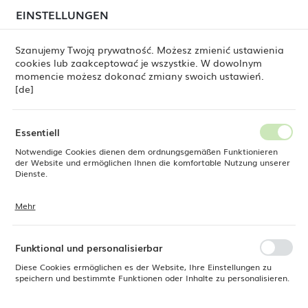
beim Versand von Bestellungen
kommen. Die
EINSTELLUNGEN
REGIONALE EINSTELLUNGEN
Bestellungen werden schrittweise in der Reihenfolge
ihres Eingangs bearbeitet. Wir entschuldigen uns für
Szanujemy Twoją prywatność. Możesz zmienić ustawienia
die Unannehmlichkeiten und danken Ihnen für Ihre
cookies lub zaakceptować je wszystkie. W dowolnym
Geduld.
Standort
0
momencie możesz dokonać zmiany swoich ustawień.
Polen
[de]
Sprache
Produkte
Hawthorne-Shaker-Sieb, goldfarben, 184 mm
Deutsch
Essentiell
Hawthorne-Shaker-Sieb,
Notwendige Cookies dienen dem ordnungsgemäßen Funktionieren
Währung
der Website und ermöglichen Ihnen die komfortable Nutzung unserer
Euro (EUR)
Dienste.
goldfarben, 184 mm
Mehr
Cookies reagieren auf Ihre Aktionen, wie z. B. das Anpassen Ihrer
SPEICHERN
Datenschutzeinstellungen, das Anmelden oder das Ausfüllen von
NEU
Formularen. Cookies stellen sicher, dass die von Ihnen genutzte
Website reibungslos funktioniert.
Funktional und personalisierbar
Diese Cookies ermöglichen es der Website, Ihre Einstellungen zu
speichern und bestimmte Funktionen oder Inhalte zu personalisieren.