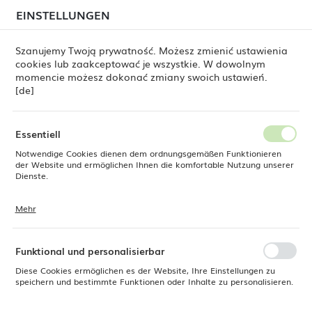
beim Versand von Bestellungen
kommen. Die
EINSTELLUNGEN
REGIONALE EINSTELLUNGEN
Bestellungen werden schrittweise in der Reihenfolge
ihres Eingangs bearbeitet. Wir entschuldigen uns für
Szanujemy Twoją prywatność. Możesz zmienić ustawienia
die Unannehmlichkeiten und danken Ihnen für Ihre
cookies lub zaakceptować je wszystkie. W dowolnym
Geduld.
Standort
0
momencie możesz dokonać zmiany swoich ustawień.
Polen
[de]
Sprache
Fine Dine
Produkte
Jigger, Edelstahl, 20/40 ml
Deutsch
Essentiell
Jigger, Edelstahl, 20/40 ml
Notwendige Cookies dienen dem ordnungsgemäßen Funktionieren
Währung
der Website und ermöglichen Ihnen die komfortable Nutzung unserer
Euro (EUR)
Dienste.
NEU
Mehr
Cookies reagieren auf Ihre Aktionen, wie z. B. das Anpassen Ihrer
SPEICHERN
Datenschutzeinstellungen, das Anmelden oder das Ausfüllen von
Formularen. Cookies stellen sicher, dass die von Ihnen genutzte
Website reibungslos funktioniert.
Funktional und personalisierbar
Diese Cookies ermöglichen es der Website, Ihre Einstellungen zu
speichern und bestimmte Funktionen oder Inhalte zu personalisieren.