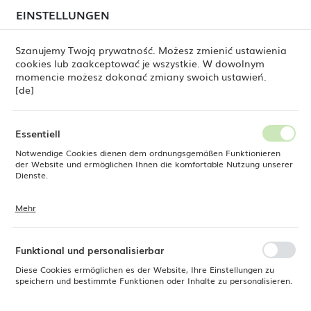
beim Versand von Bestellungen
kommen. Die
EINSTELLUNGEN
REGIONALE EINSTELLUNGEN
Bestellungen werden schrittweise in der Reihenfolge
ihres Eingangs bearbeitet. Wir entschuldigen uns für
Szanujemy Twoją prywatność. Możesz zmienić ustawienia
die Unannehmlichkeiten und danken Ihnen für Ihre
cookies lub zaakceptować je wszystkie. W dowolnym
Geduld.
Standort
0
momencie możesz dokonać zmiany swoich ustawień.
Polen
[de]
Sprache
Fine Dine
Produkte
Sofia Martini-Glas 175 ml, LAV
Deutsch
Essentiell
Sofia Martini-Glas 175 ml, LAV
Notwendige Cookies dienen dem ordnungsgemäßen Funktionieren
Währung
der Website und ermöglichen Ihnen die komfortable Nutzung unserer
Euro (EUR)
Dienste.
Mehr
Cookies reagieren auf Ihre Aktionen, wie z. B. das Anpassen Ihrer
SPEICHERN
Datenschutzeinstellungen, das Anmelden oder das Ausfüllen von
Formularen. Cookies stellen sicher, dass die von Ihnen genutzte
Website reibungslos funktioniert.
Funktional und personalisierbar
Diese Cookies ermöglichen es der Website, Ihre Einstellungen zu
speichern und bestimmte Funktionen oder Inhalte zu personalisieren.