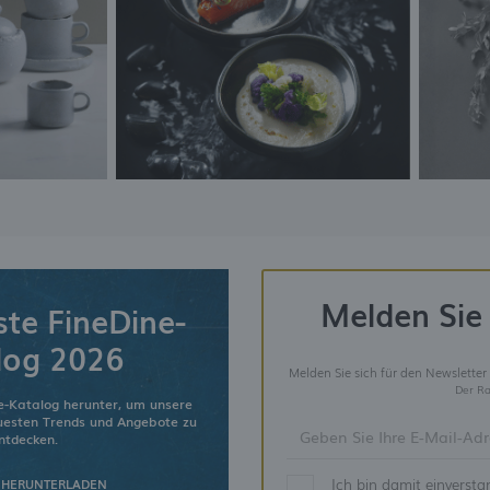
Melden Sie 
ste FineDine-
log 2026
Melden Sie sich für den Newsletter
Der Ra
e-Katalog herunter, um unsere
euesten Trends und Angebote zu
ntdecken.
Ich bin damit einverst
 HERUNTERLADEN