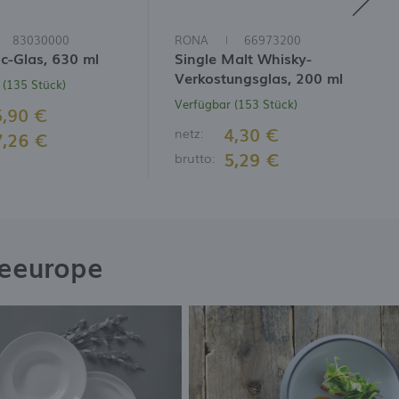
83030000
RONA
66973200
c-Glas, 630 ml
Single Malt Whisky-
Verkostungsglas, 200 ml
 (135 Stück)
Verfügbar (153 Stück)
5,90 €
4,30 €
netz:
7,26 €
5,29 €
brutto:
neeurope