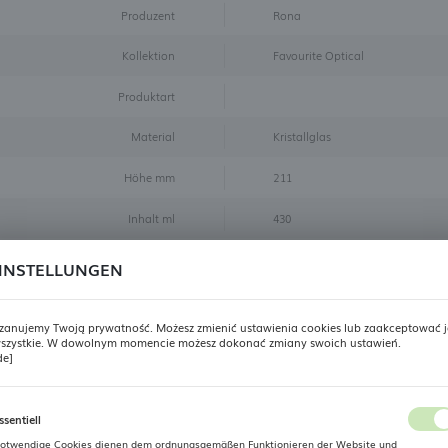
Produzent
Rona
Kollektion
Favourite Optical
Produktart
Material
Kristallglas
Höhe mm
211
Inhalt ml
430
Badge
Superpreis
INSTELLUNGEN
Farbe
Durchsichtig
zanujemy Twoją prywatność. Możesz zmienić ustawienia cookies lub zaakceptować j
Größe
430 ml
szystkie. W dowolnym momencie możesz dokonać zmiany swoich ustawień.
REGIONALE EINSTELLUNGEN
de]
Produktansichten
Standort
ssentiell
Polen
otwendige Cookies dienen dem ordnungsgemäßen Funktionieren der Website und