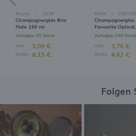
W
I
W
Arcoroc
J1478
RONA
7361/1P
D
I
Champagnerglas Brio
Champagnerglas
Flute 160 ml
Favourite Optical
Verfügbar (92 Stück)
Verfügbar (704 Stück
5,00 €
3,76 €
netz:
netz:
6,15 €
4,62 €
brutto:
brutto:
Folgen 