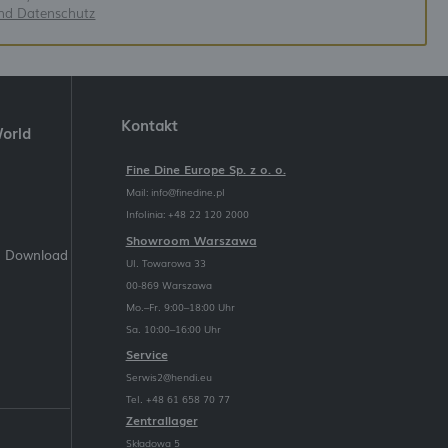
und Datenschutz
Kontakt
World
Fine Dine Europe Sp. z o. o.
Mail:
info@finedine.pl
Infolinia: +48 22 120 2000
Showroom Warszawa
m Download
Ul. Towarowa 33
00-869 Warszawa
Mo.–Fr. 9:00–18:00 Uhr
Sa. 10:00–16:00 Uhr
Service
Serwis2@hendi.eu
Tel. +48 61 658 70 77
Zentrallager
Składowa 5