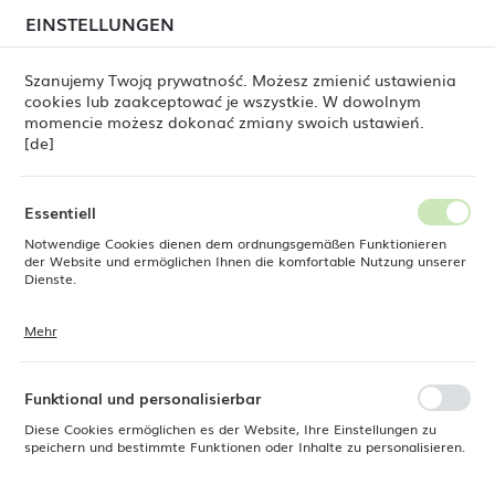
beim Versand von Bestellungen
kommen. Die
EINSTELLUNGEN
REGIONALE EINSTELLUNGEN
Bestellungen werden schrittweise in der Reihenfolge
ihres Eingangs bearbeitet. Wir entschuldigen uns für
Szanujemy Twoją prywatność. Możesz zmienić ustawienia
die Unannehmlichkeiten und danken Ihnen für Ihre
cookies lub zaakceptować je wszystkie. W dowolnym
Geduld.
Standort
0
momencie możesz dokonać zmiany swoich ustawień.
Polen
[de]
Sprache
ne
Produkte
Klassischer Barlöffel, schwarz, 315 mm
Deutsch
Essentiell
Klassischer Barlöffel, schwarz,
Notwendige Cookies dienen dem ordnungsgemäßen Funktionieren
Währung
der Website und ermöglichen Ihnen die komfortable Nutzung unserer
Euro (EUR)
Dienste.
315 mm
Mehr
Cookies reagieren auf Ihre Aktionen, wie z. B. das Anpassen Ihrer
SPEICHERN
Datenschutzeinstellungen, das Anmelden oder das Ausfüllen von
NEU
Formularen. Cookies stellen sicher, dass die von Ihnen genutzte
Website reibungslos funktioniert.
Funktional und personalisierbar
Diese Cookies ermöglichen es der Website, Ihre Einstellungen zu
speichern und bestimmte Funktionen oder Inhalte zu personalisieren.