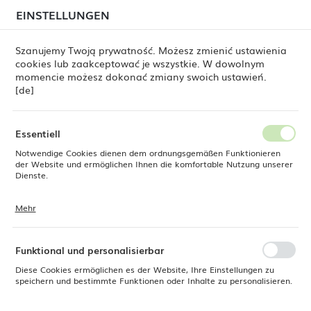
beim Versand von Bestellungen
kommen. Die
EINSTELLUNGEN
REGIONALE EINSTELLUNGEN
Bestellungen werden schrittweise in der Reihenfolge
ihres Eingangs bearbeitet. Wir entschuldigen uns für
Szanujemy Twoją prywatność. Możesz zmienić ustawienia
die Unannehmlichkeiten und danken Ihnen für Ihre
cookies lub zaakceptować je wszystkie. W dowolnym
Geduld.
Standort
0
momencie możesz dokonać zmiany swoich ustawień.
Polen
[de]
Sprache
ekühlt, Coolice 33 kg/24 h, Fassungsvermögen 16 kg, Barmatic
Deutsch
Essentiell
Untertisch-Eismaschine,
Notwendige Cookies dienen dem ordnungsgemäßen Funktionieren
Währung
der Website und ermöglichen Ihnen die komfortable Nutzung unserer
Euro (EUR)
Dienste.
luftgekühlt, Coolice 33 kg/24 h,
Fassungsvermögen 16 kg,
Mehr
Cookies reagieren auf Ihre Aktionen, wie z. B. das Anpassen Ihrer
SPEICHERN
Barmatic
Datenschutzeinstellungen, das Anmelden oder das Ausfüllen von
Formularen. Cookies stellen sicher, dass die von Ihnen genutzte
Website reibungslos funktioniert.
Funktional und personalisierbar
Diese Cookies ermöglichen es der Website, Ihre Einstellungen zu
speichern und bestimmte Funktionen oder Inhalte zu personalisieren.