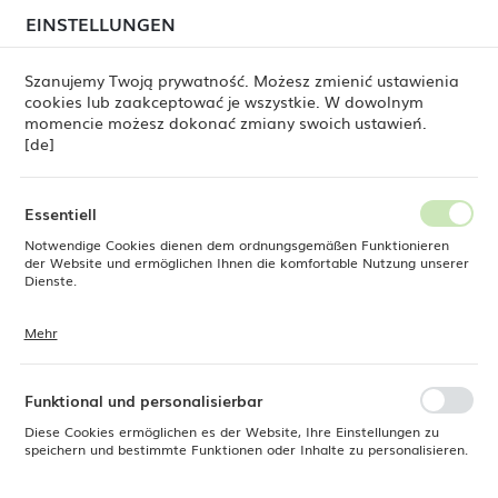
beim Versand von Bestellungen
kommen. Die
EINSTELLUNGEN
REGIONALE EINSTELLUNGEN
Bestellungen werden schrittweise in der Reihenfolge
ihres Eingangs bearbeitet. Wir entschuldigen uns für
Szanujemy Twoją prywatność. Możesz zmienić ustawienia
die Unannehmlichkeiten und danken Ihnen für Ihre
cookies lub zaakceptować je wszystkie. W dowolnym
Geduld.
Standort
0
momencie możesz dokonać zmiany swoich ustawień.
Polen
[de]
Sprache
Fine Dine
Produkte
Kunstteller Fiord, 240x(h)55mm
Deutsch
Essentiell
Kunstteller Fiord,
Notwendige Cookies dienen dem ordnungsgemäßen Funktionieren
Währung
der Website und ermöglichen Ihnen die komfortable Nutzung unserer
Euro (EUR)
Dienste.
240x(h)55mm
Mehr
Cookies reagieren auf Ihre Aktionen, wie z. B. das Anpassen Ihrer
SPEICHERN
Datenschutzeinstellungen, das Anmelden oder das Ausfüllen von
NEU
Formularen. Cookies stellen sicher, dass die von Ihnen genutzte
Website reibungslos funktioniert.
Funktional und personalisierbar
Diese Cookies ermöglichen es der Website, Ihre Einstellungen zu
speichern und bestimmte Funktionen oder Inhalte zu personalisieren.