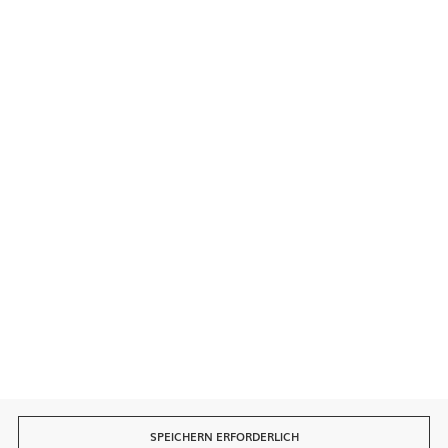
Kontakt
Sichere Zahlungen
Schnelle Lieferung
SPEICHERN ERFORDERLICH