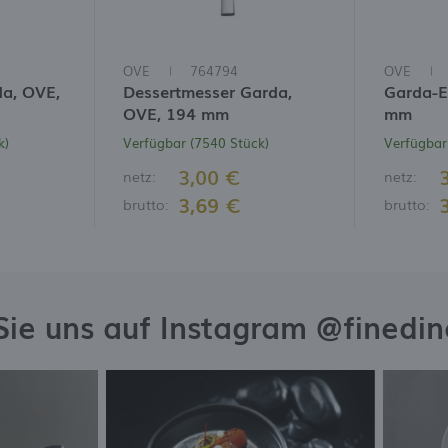
OVE
764794
OVE
da, OVE,
Dessertmesser Garda,
Garda-Es
OVE, 194 mm
mm
k)
Verfügbar (7540 Stück)
Verfügbar
3,00 €
netz:
netz:
3,69 €
brutto:
brutto:
Sie uns auf Instagram @finedi