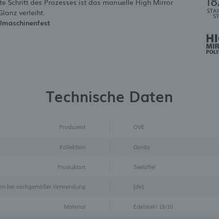
te Schritt des Prozesses ist das manuelle High Mirror
lanz verleiht.
lmaschinenfest
Technische Daten
Produzent
OVE
Kollektion
Garda
Produktart
Teelöffel
sion bei sachgemäßer Verwendung
[de]
Material
Edelstahl 18/10