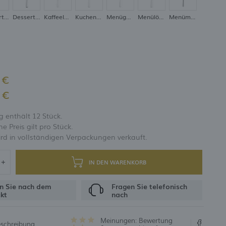
Dessertlöffel
Dessertmesser
Kaffeelöffel
Kuchengabel
Menügabel
Menülöffel
Menümesser
UNG
 €
 €
 enthält 12 Stück.
 Preis gilt pro Stück.
rd in vollständigen Verpackungen verkauft.
IN DEN WARENKORB
n Sie nach dem
Fragen Sie telefonisch
kt
nach
Meinungen:
Bewertung
eschreibung