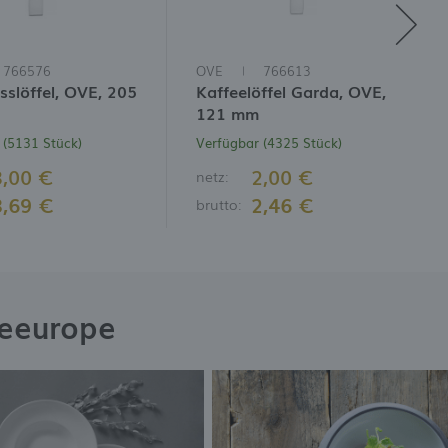
766576
OVE
766613
slöffel, OVE, 205
Kaffeelöffel Garda, OVE,
121 mm
 (5131 Stück)
Verfügbar (4325 Stück)
3,00 €
2,00 €
netz:
3,69 €
2,46 €
brutto:
neeurope