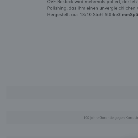
OVE-Besteck wird mehrmals poliert, der letz
Polishing, das ihm einen unvergleichlichen G
Hergestellt aus 18/10-Stahl Stärke
3 mm
Spü
100 Jahre Garantie gegen Korro