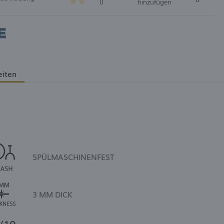
0
hinzufügen
eiten
SPÜLMASCHINENFEST
3 MM DICK