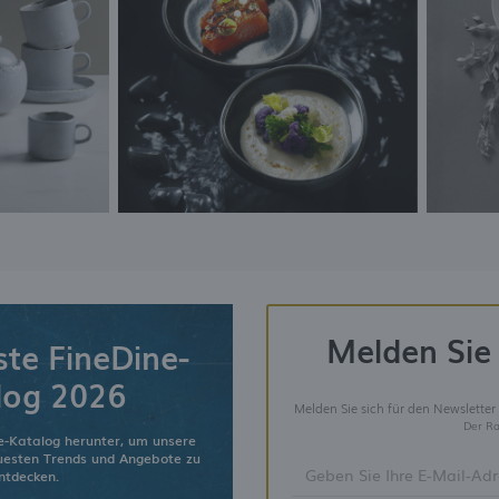
Melden Sie 
ste FineDine-
log 2026
Melden Sie sich für den Newsletter
Der Ra
e-Katalog herunter, um unsere
euesten Trends und Angebote zu
ntdecken.