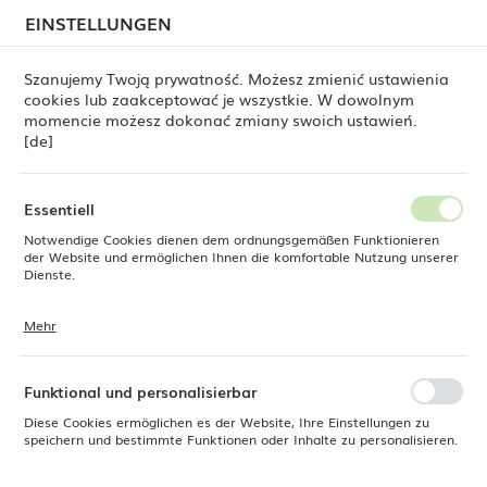
beim Versand von Bestellungen
kommen. Die
EINSTELLUNGEN
REGIONALE EINSTELLUNGEN
Bestellungen werden schrittweise in der Reihenfolge
ihres Eingangs bearbeitet. Wir entschuldigen uns für
Szanujemy Twoją prywatność. Możesz zmienić ustawienia
die Unannehmlichkeiten und danken Ihnen für Ihre
cookies lub zaakceptować je wszystkie. W dowolnym
Geduld.
Standort
0
momencie możesz dokonać zmiany swoich ustawień.
Polen
[de]
Sprache
e Dine
Produkte
Barkeeperlöffel, Bar Up, (L)380 mm
Deutsch
Essentiell
Barkeeperlöffel, Bar Up, (L)380
Notwendige Cookies dienen dem ordnungsgemäßen Funktionieren
Währung
der Website und ermöglichen Ihnen die komfortable Nutzung unserer
Euro (EUR)
Dienste.
mm
Mehr
Cookies reagieren auf Ihre Aktionen, wie z. B. das Anpassen Ihrer
SPEICHERN
Datenschutzeinstellungen, das Anmelden oder das Ausfüllen von
Formularen. Cookies stellen sicher, dass die von Ihnen genutzte
Website reibungslos funktioniert.
Funktional und personalisierbar
Diese Cookies ermöglichen es der Website, Ihre Einstellungen zu
speichern und bestimmte Funktionen oder Inhalte zu personalisieren.